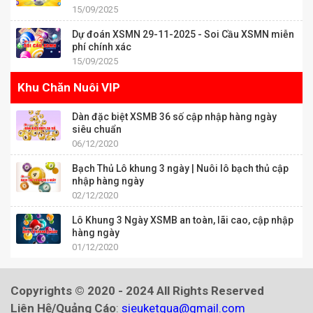
15/09/2025
Dự đoán XSMN 29-11-2025 - Soi Cầu XSMN miễn
phí chính xác
15/09/2025
Khu Chăn Nuôi VIP
Dàn đặc biệt XSMB 36 số cập nhập hàng ngày
siêu chuẩn
06/12/2020
Bạch Thủ Lô khung 3 ngày | Nuôi lô bạch thủ cập
nhập hàng ngày
02/12/2020
Lô Khung 3 Ngày XSMB an toàn, lãi cao, cập nhập
hàng ngày
01/12/2020
Copyrights © 2020 - 2024 All Rights Reserved
Liên Hệ/Quảng Cáo
:
sieuketqua@gmail.com