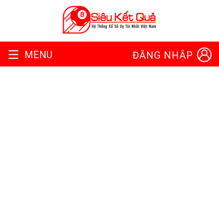
MENU
ĐĂNG NHẬP