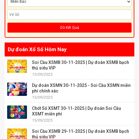
Dò Kết Quả
Dự đoán Xổ Số Hôm Nay
Soi Cầu XSMB 30-11-2025 | Dự đoán XSMB bạch
thủ siêu VIP
15/09/2025
Dự đoán XSMN 30-11-2025 - Soi Cầu XSMN miễn
phí chính xác
15/09/2025
Chốt Số XSMT 30-11-2025 | Dự đoán Soi Cầu
XSMT miễn phí
15/09/2025
Soi Cầu XSMB 29-11-2025 | Dự đoán XSMB bạch
thủ siêu VIP