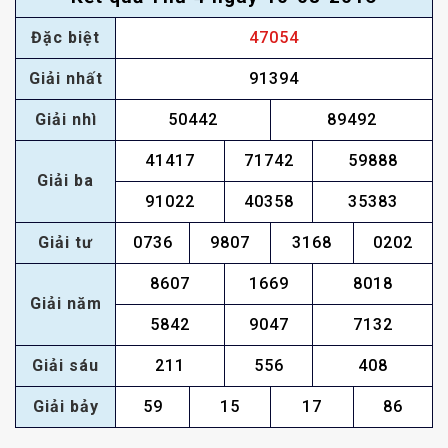
Đặc biệt
47054
Giải nhất
91394
Giải nhì
50442
89492
41417
71742
59888
Giải ba
91022
40358
35383
Giải tư
0736
9807
3168
0202
8607
1669
8018
Giải năm
5842
9047
7132
Giải sáu
211
556
408
Giải bảy
59
15
17
86