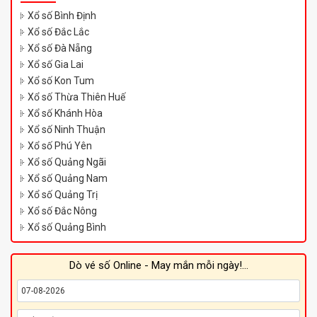
Xổ số Bình Định
Xổ số Đắc Lắc
Xổ số Đà Nẵng
Xổ số Gia Lai
Xổ số Kon Tum
Xổ số Thừa Thiên Huế
Xổ số Khánh Hòa
Xổ số Ninh Thuận
Xổ số Phú Yên
Xổ số Quảng Ngãi
Xổ số Quảng Nam
Xổ số Quảng Trị
Xổ số Đắc Nông
Xổ số Quảng Bình
Dò vé số Online - May mắn mỗi ngày!...