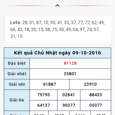
Loto
:
28
,
01
,
87
,
10
,
93
,
41
,
33
,
37
,
77
,
77
,
62
,
49
,
66
,
43
,
18
,
20
,
15
,
58
,
75
,
30
,
49
,
04
,
97
,
74
,
57
,
31
,
15
Kết quả Chủ Nhật ngày 09-10-2016
Đặc biệt
81128
Giải nhất
35801
Giải nhì
61887
23910
79793
02841
88433
Giải ba
64137
90377
05077