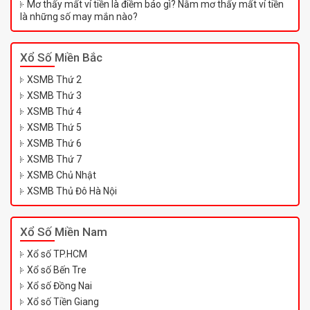
Mơ thấy mất ví tiền là điềm báo gì? Nằm mơ thấy mất ví tiền
là những số may mắn nào?
Xổ Số Miền Bắc
XSMB Thứ 2
XSMB Thứ 3
XSMB Thứ 4
XSMB Thứ 5
XSMB Thứ 6
XSMB Thứ 7
XSMB Chủ Nhật
XSMB Thủ Đô Hà Nội
Xổ Số Miền Nam
Xổ số TP.HCM
Xổ số Bến Tre
Xổ số Đồng Nai
Xổ số Tiền Giang