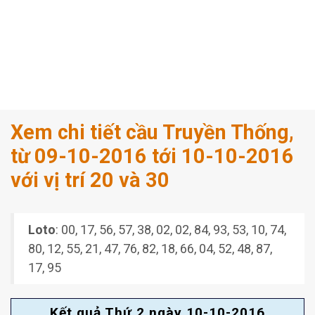
Xem chi tiết cầu Truyền Thống,
từ 09-10-2016 tới 10-10-2016
với vị trí 20 và 30
Loto
:
00
,
17
,
56
,
57
,
38
,
02
,
02
,
84
,
93
,
53
,
10
,
74
,
80
,
12
,
55
,
21
,
47
,
76
,
82
,
18
,
66
,
04
,
52
,
48
,
87
,
17
,
95
Kết quả Thứ 2 ngày 10-10-2016