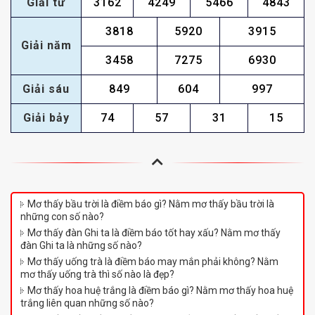
Giải tư
3162
4249
5466
4843
3818
5920
3915
Giải năm
3458
7275
6930
Giải sáu
849
604
997
Giải bảy
74
57
31
15
Mơ thấy bầu trời là điềm báo gì? Nằm mơ thấy bầu trời là
những con số nào?
Mơ thấy đàn Ghi ta là điềm báo tốt hay xấu? Nằm mơ thấy
đàn Ghi ta là những số nào?
Mơ thấy uống trà là điềm báo may mắn phải không? Nằm
mơ thấy uống trà thì số nào là đẹp?
Mơ thấy hoa huệ trắng là điềm báo gì? Nằm mơ thấy hoa huệ
trắng liên quan những số nào?