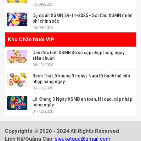
15/09/2025
Dự đoán XSMN 29-11-2025 - Soi Cầu XSMN miễn
phí chính xác
15/09/2025
Khu Chăn Nuôi VIP
Dàn đặc biệt XSMB 36 số cập nhập hàng ngày
siêu chuẩn
06/12/2020
Bạch Thủ Lô khung 3 ngày | Nuôi lô bạch thủ cập
nhập hàng ngày
02/12/2020
Lô Khung 3 Ngày XSMB an toàn, lãi cao, cập nhập
hàng ngày
01/12/2020
Copyrights © 2020 - 2024 All Rights Reserved
Liên Hệ/Quảng Cáo
:
sieuketqua@gmail.com