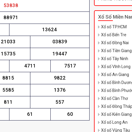
53838
Xổ Số Miền N
88971
Xổ số TP.HCM
13624
Xổ số Bến Tre
21033
03839
Xổ số Đồng Nai
Xổ số Tiền Giang
15735
19447
Xổ số Tây Ninh
4711
7517
Xổ số Vĩnh Long
Xổ số An Giang
8815
9822
Xổ số Bình Dươn
5585
1376
Xổ số Bình Phướ
Xổ số Cần Thơ
811
557
Xổ số Đồng Thá
61
60
Xổ số Kiên Giang
Xổ số Long An
Xổ số Vũng Tàu