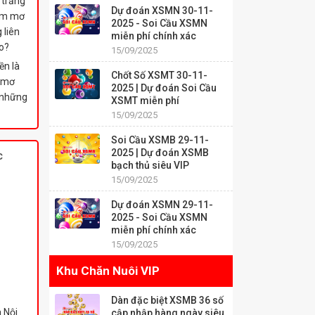
 trắng
Dự đoán XSMN 30-11-
Nằm mơ
2025 - Soi Cầu XSMN
 liên
miễn phí chính xác
o?
15/09/2025
ền là
Chốt Số XSMT 30-11-
 mơ
2025 | Dự đoán Soi Cầu
à những
XSMT miễn phí
15/09/2025
Soi Cầu XSMB 29-11-
2025 | Dự đoán XSMB
c
bạch thủ siêu VIP
15/09/2025
Dự đoán XSMN 29-11-
2025 - Soi Cầu XSMN
miễn phí chính xác
15/09/2025
Khu Chăn Nuôi VIP
Dàn đặc biệt XSMB 36 số
 Nội
cập nhập hàng ngày siêu