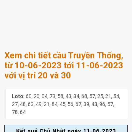
Xem chi tiết cầu Truyền Thống,
từ 10-06-2023 tới 11-06-2023
với vị trí 20 và 30
Loto
:
60
,
20
,
04
,
73
,
58
,
43
,
34
,
68
,
57
,
25
,
21
,
54
,
27
,
48
,
63
,
49
,
21
,
84
,
45
,
56
,
67
,
39
,
43
,
96
,
57
,
78
,
64
Kết quả Chủ Nhật ngày 11-06-2023