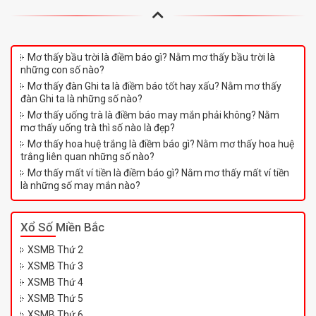
Mơ thấy bầu trời là điềm báo gì? Nằm mơ thấy bầu trời là
những con số nào?
Mơ thấy đàn Ghi ta là điềm báo tốt hay xấu? Nằm mơ thấy
đàn Ghi ta là những số nào?
Mơ thấy uống trà là điềm báo may mắn phải không? Nằm
mơ thấy uống trà thì số nào là đẹp?
Mơ thấy hoa huệ trắng là điềm báo gì? Nằm mơ thấy hoa huệ
trắng liên quan những số nào?
Mơ thấy mất ví tiền là điềm báo gì? Nằm mơ thấy mất ví tiền
là những số may mắn nào?
Xổ Số Miền Bắc
XSMB Thứ 2
XSMB Thứ 3
XSMB Thứ 4
XSMB Thứ 5
XSMB Thứ 6