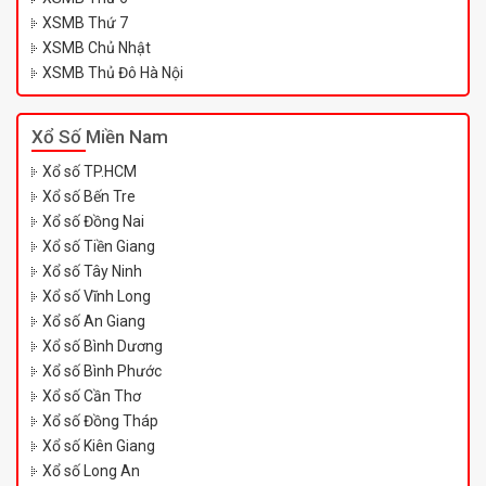
XSMB Thứ 7
XSMB Chủ Nhật
XSMB Thủ Đô Hà Nội
Xổ Số Miền Nam
Xổ số TP.HCM
Xổ số Bến Tre
Xổ số Đồng Nai
Xổ số Tiền Giang
Xổ số Tây Ninh
Xổ số Vĩnh Long
Xổ số An Giang
Xổ số Bình Dương
Xổ số Bình Phước
Xổ số Cần Thơ
Xổ số Đồng Tháp
Xổ số Kiên Giang
Xổ số Long An