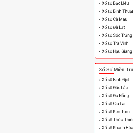
Xổ số Bạc Liêu
Xổ số Bình Thuậ
Xổ số Cà Mau
Xổ số Đà Lạt
Xổ số Sóc Trăng
Xổ số Trà Vinh
Xổ số Hậu Giang
Xổ Số Miền Tr
Xổ số Bình Định
Xổ số Đắc Lắc
Xổ số Đà Nẵng
Xổ số Gia Lai
Xổ số Kon Tum
Xổ số Thừa Thiê
Xổ số Khánh Hò