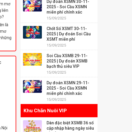
Dự đoán XSMN 30-11-
Nằm mơ
2025 - Soi Cầu XSMN
 liên
miễn phí chính xác
o?
15/09/2025
ền là
Chốt Số XSMT 30-11-
 mơ
2025 | Dự đoán Soi Cầu
à những
XSMT miễn phí
15/09/2025
Soi Cầu XSMB 29-11-
2025 | Dự đoán XSMB
c
bạch thủ siêu VIP
15/09/2025
Dự đoán XSMN 29-11-
2025 - Soi Cầu XSMN
miễn phí chính xác
15/09/2025
Khu Chăn Nuôi VIP
Dàn đặc biệt XSMB 36 số
 Nội
cập nhập hàng ngày siêu