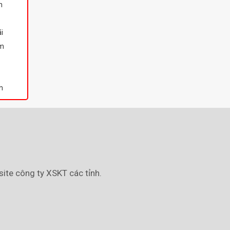
n
i
am
h
site công ty XSKT các tỉnh.