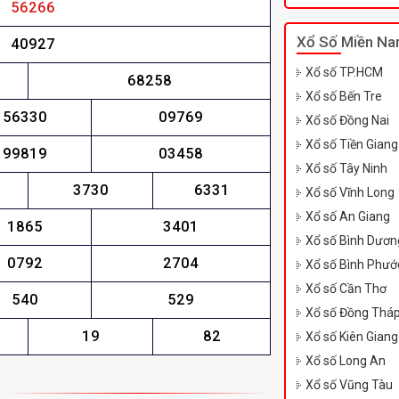
56266
Xổ Số Miền N
40927
Xổ số TP.HCM
68258
Xổ số Bến Tre
56330
09769
Xổ số Đồng Nai
Xổ số Tiền Giang
99819
03458
Xổ số Tây Ninh
3730
6331
Xổ số Vĩnh Long
Xổ số An Giang
1865
3401
Xổ số Bình Dươn
0792
2704
Xổ số Bình Phướ
Xổ số Cần Thơ
540
529
Xổ số Đồng Thá
19
82
Xổ số Kiên Giang
Xổ số Long An
Xổ số Vũng Tàu