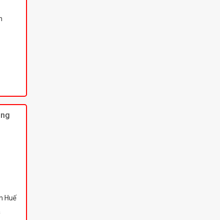
n
ung
n Huế
a