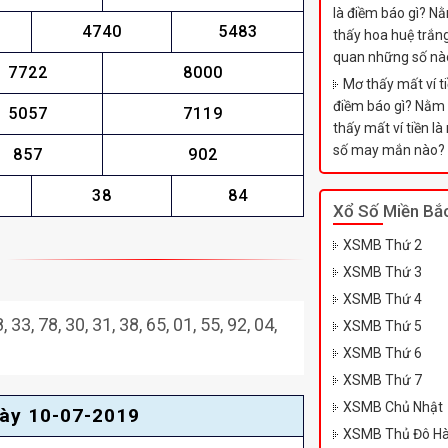
là điềm báo gì? 
4740
5483
thấy hoa huệ trắng
quan những số nà
7722
8000
Mơ thấy mất ví ti
điềm báo gì? Nằm
5057
7119
thấy mất ví tiền l
số may mắn nào?
857
902
38
84
Xổ Số Miền Bắ
XSMB Thứ 2
XSMB Thứ 3
XSMB Thứ 4
8
,
33
,
78
,
30
,
31
,
38
,
65
,
01
,
55
,
92
,
04
,
XSMB Thứ 5
XSMB Thứ 6
XSMB Thứ 7
XSMB Chủ Nhật
gày 10-07-2019
XSMB Thủ Đô Hà