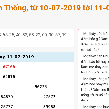
n Thống, từ 10-07-2019 tới 11-0
Mơ thấy bầu trời 
8
,
65
,
25
,
40
,
83
,
58
,
22
,
00
,
00
,
57
,
19
,
điềm báo gì? Nằm
thấy bầu trời là n
con số nào?
gày 11-07-2019
Mơ thấy đàn Ghi 
điềm báo tốt hay 
67166
Nằm mơ thấy đàn 
là những số nào?
62015
Mơ thấy uống trà
điềm báo may mắ
96225
không? Nằm mơ t
uống trà thì số nào
84870
27572
đẹp?
25777
39988
Mơ thấy hoa huệ