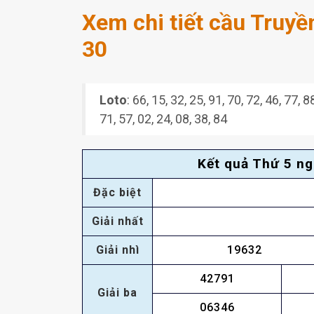
Xem chi tiết cầu Truyề
30
Loto
:
66
,
15
,
32
,
25
,
91
,
70
,
72
,
46
,
77
,
8
71
,
57
,
02
,
24
,
08
,
38
,
84
Kết quả Thứ 5 n
Đặc biệt
Giải nhất
Giải nhì
19632
42791
Giải ba
06346