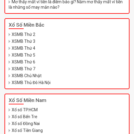
Mơ thấy mất ví tiền là điềm báo gì? Nằm mơ thấy mất ví tiền
là những số may mắn nào?
Xổ Số Miền Bắc
XSMB Thứ 2
XSMB Thứ 3
XSMB Thứ 4
XSMB Thứ 5
XSMB Thứ 6
XSMB Thứ 7
XSMB Chủ Nhật
XSMB Thủ Đô Hà Nội
Xổ Số Miền Nam
Xổ số TP.HCM
Xổ số Bến Tre
Xổ số Đồng Nai
Xổ số Tiền Giang