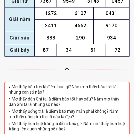
Giải tư
7367
9549
3143
0457
1272
6107
0431
Giải năm
2411
4662
9170
Giải sáu
888
290
934
Giải bảy
87
34
51
72
Mơ thấy bầu trời là điềm báo gì? Nằm mơ thấy bầu trời là
những con số nào?
Mơ thấy đàn Ghi ta là điềm báo tốt hay xấu? Nằm mơ thấy
đàn Ghi ta là những số nào?
Mơ thấy uống trà là điềm báo may mắn phải không? Nằm
mơ thấy uống trà thì số nào là đẹp?
Mơ thấy hoa huệ trắng là điềm báo gì? Nằm mơ thấy hoa huệ
trắng liên quan những số nào?