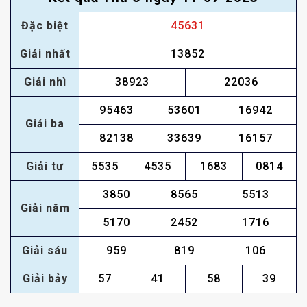
Đặc biệt
45631
Giải nhất
13852
Giải nhì
38923
22036
95463
53601
16942
Giải ba
82138
33639
16157
Giải tư
5535
4535
1683
0814
3850
8565
5513
Giải năm
5170
2452
1716
Giải sáu
959
819
106
Giải bảy
57
41
58
39