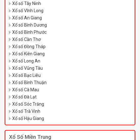
Xổ số Tây Ninh
Xổ số Vĩnh Long
Xổ số An Giang
Xổ số Bình Dương
Xổ số Bình Phước
Xổ số Cần Thơ
Xổ số Đồng Tháp
Xổ số Kiên Giang
Xổ số Long An
Xổ số Vũng Tàu
Xổ số Bạc Liêu
Xổ số Bình Thuận
Xổ số Cà Mau
Xổ số Đà Lạt
Xổ số Sóc Trăng
Xổ số Trà Vinh
Xổ số Hậu Giang
Xổ Số Miền Trung