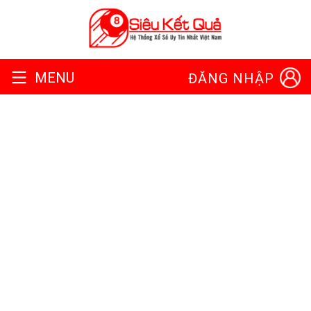
MENU
ĐĂNG NHẬP