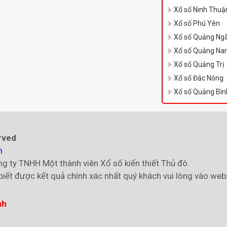
Xổ số Ninh Thuậ
Xổ số Phú Yên
Xổ số Quảng Ngã
Xổ số Quảng N
Xổ số Quảng Trị
Xổ số Đắc Nông
Xổ số Quảng Bìn
rved
m
g ty TNHH Một thành viên Xổ số kiến thiết Thủ đô.
biết được kết quả chính xác nhất quý khách vui lòng vào web
nh