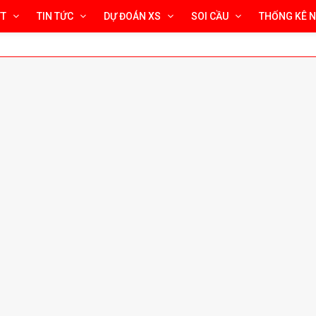
TT
TIN TỨC
DỰ ĐOÁN XS
SOI CẦU
THỐNG KÊ 