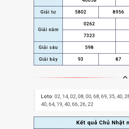
46658
Giải tư
5802
8956
0262
Giải năm
7323
Giải sáu
598
Giải bảy
93
87
Loto
:
02
,
14
,
02
,
08
,
00
,
68
,
69
,
35
,
40
,
2
40
,
64
,
19
,
40
,
66
,
26
,
22
Kết quả Chủ Nhật 