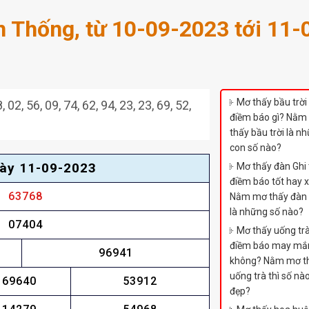
n Thống, từ 10-09-2023 tới 11-0
Mơ thấy bầu trời 
8
,
02
,
56
,
09
,
74
,
62
,
94
,
23
,
23
,
69
,
52
,
điềm báo gì? Nằm
thấy bầu trời là n
con số nào?
gày 11-09-2023
Mơ thấy đàn Ghi 
điềm báo tốt hay 
63768
Nằm mơ thấy đàn 
là những số nào?
07404
Mơ thấy uống trà
điềm báo may mắ
96941
không? Nằm mơ t
uống trà thì số nào
69640
53912
đẹp?