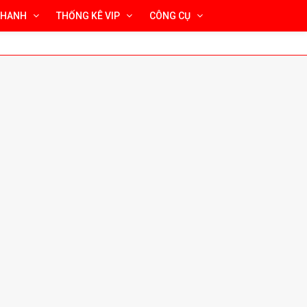
NHANH
THỐNG KÊ VIP
CÔNG CỤ