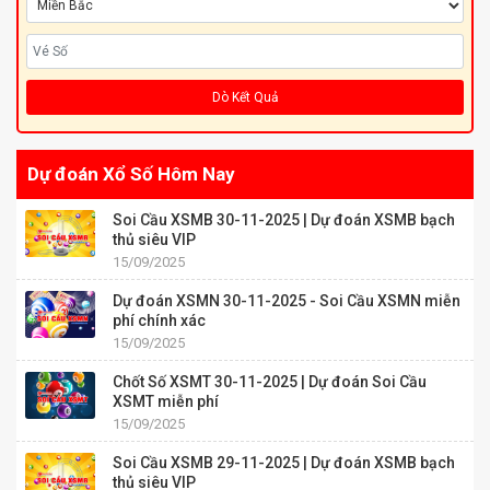
Dò Kết Quả
Dự đoán Xổ Số Hôm Nay
Soi Cầu XSMB 30-11-2025 | Dự đoán XSMB bạch
thủ siêu VIP
15/09/2025
Dự đoán XSMN 30-11-2025 - Soi Cầu XSMN miễn
phí chính xác
15/09/2025
Chốt Số XSMT 30-11-2025 | Dự đoán Soi Cầu
XSMT miễn phí
15/09/2025
Soi Cầu XSMB 29-11-2025 | Dự đoán XSMB bạch
thủ siêu VIP