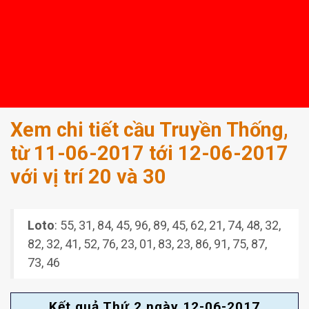
Xem chi tiết cầu Truyền Thống,
từ 11-06-2017 tới 12-06-2017
với vị trí 20 và 30
Loto
:
55
,
31
,
84
,
45
,
96
,
89
,
45
,
62
,
21
,
74
,
48
,
32
,
82
,
32
,
41
,
52
,
76
,
23
,
01
,
83
,
23
,
86
,
91
,
75
,
87
,
73
,
46
Kết quả Thứ 2 ngày 12-06-2017