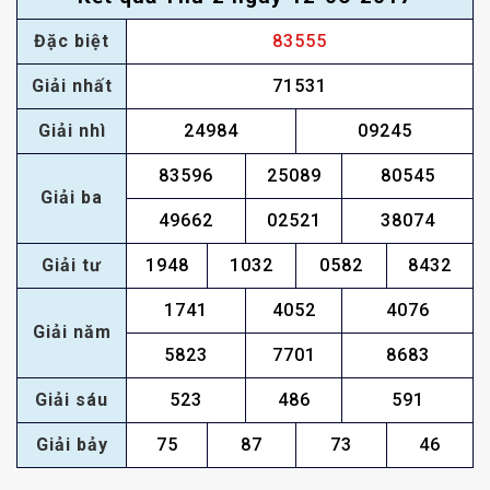
Đặc biệt
83555
Giải nhất
71531
Giải nhì
24984
09245
83596
25089
80545
Giải ba
49662
02521
38074
Giải tư
1948
1032
0582
8432
1741
4052
4076
Giải năm
5823
7701
8683
Giải sáu
523
486
591
Giải bảy
75
87
73
46