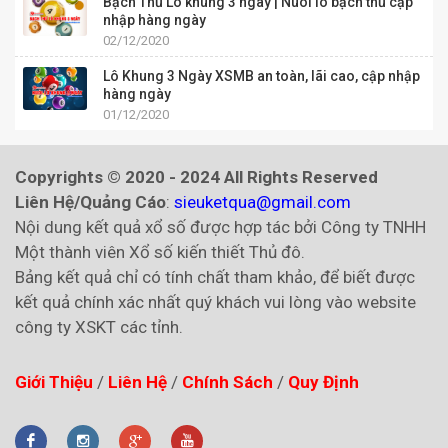
Bạch Thủ Lô khung 3 ngày | Nuôi lô bạch thủ cập
nhập hàng ngày
02/12/2020
Lô Khung 3 Ngày XSMB an toàn, lãi cao, cập nhập
hàng ngày
01/12/2020
Copyrights © 2020 - 2024 All Rights Reserved
Liên Hệ/Quảng Cáo
:
sieuketqua@gmail.com
Nội dung kết quả xổ số được hợp tác bởi Công ty TNHH
Một thành viên Xổ số kiến thiết Thủ đô.
Bảng kết quả chỉ có tính chất tham khảo, để biết được
kết quả chính xác nhất quý khách vui lòng vào website
công ty XSKT các tỉnh.
Giới Thiệu
/
Liên Hệ
/
Chính Sách
/
Quy Định