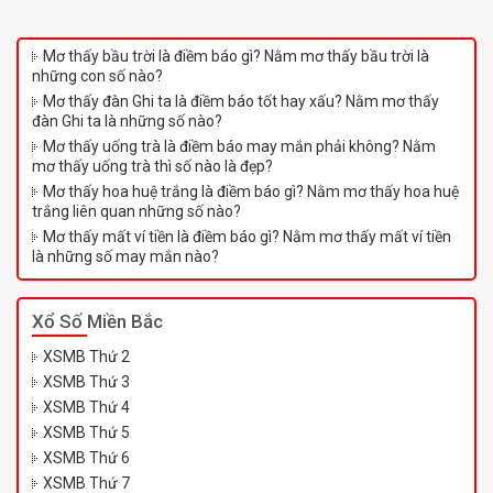
Mơ thấy bầu trời là điềm báo gì? Nằm mơ thấy bầu trời là
những con số nào?
Mơ thấy đàn Ghi ta là điềm báo tốt hay xấu? Nằm mơ thấy
đàn Ghi ta là những số nào?
Mơ thấy uống trà là điềm báo may mắn phải không? Nằm
mơ thấy uống trà thì số nào là đẹp?
Mơ thấy hoa huệ trắng là điềm báo gì? Nằm mơ thấy hoa huệ
trắng liên quan những số nào?
Mơ thấy mất ví tiền là điềm báo gì? Nằm mơ thấy mất ví tiền
là những số may mắn nào?
Xổ Số Miền Bắc
XSMB Thứ 2
XSMB Thứ 3
XSMB Thứ 4
XSMB Thứ 5
XSMB Thứ 6
XSMB Thứ 7