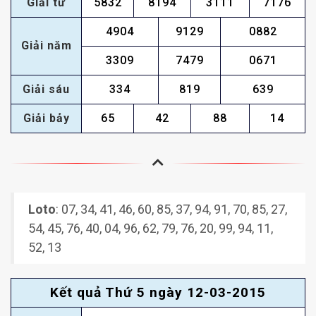
Giải tư
5832
8194
3111
7176
4904
9129
0882
Giải năm
3309
7479
0671
Giải sáu
334
819
639
Giải bảy
65
42
88
14
Loto
:
07
,
34
,
41
,
46
,
60
,
85
,
37
,
94
,
91
,
70
,
85
,
27
,
54
,
45
,
76
,
40
,
04
,
96
,
62
,
79
,
76
,
20
,
99
,
94
,
11
,
52
,
13
Kết quả Thứ 5 ngày 12-03-2015