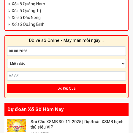
Xổ số Quảng Nam
Xổ số Quảng Trị
Xổ số Đắc Nông
Xổ số Quảng Bình
Dò vé số Online - May mắn mỗi ngày!...
Dò Kết Quả
Dự đoán Xổ Số Hôm Nay
Soi Cầu XSMB 30-11-2025 | Dự đoán XSMB bạch
thủ siêu VIP