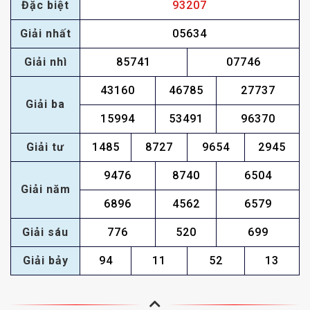
Đặc biệt
93207
Giải nhất
05634
Giải nhì
85741
07746
43160
46785
27737
Giải ba
15994
53491
96370
Giải tư
1485
8727
9654
2945
9476
8740
6504
Giải năm
6896
4562
6579
Giải sáu
776
520
699
Giải bảy
94
11
52
13