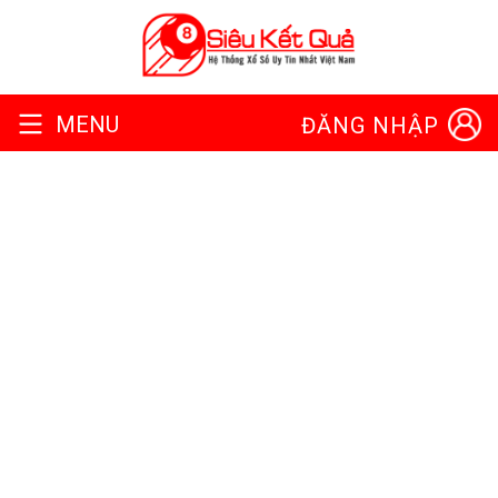
MENU
ĐĂNG NHẬP