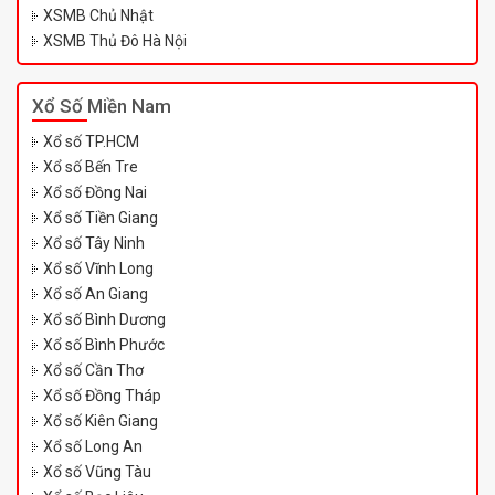
XSMB Chủ Nhật
XSMB Thủ Đô Hà Nội
Xổ Số Miền Nam
Xổ số TP.HCM
Xổ số Bến Tre
Xổ số Đồng Nai
Xổ số Tiền Giang
Xổ số Tây Ninh
Xổ số Vĩnh Long
Xổ số An Giang
Xổ số Bình Dương
Xổ số Bình Phước
Xổ số Cần Thơ
Xổ số Đồng Tháp
Xổ số Kiên Giang
Xổ số Long An
Xổ số Vũng Tàu