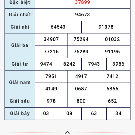
Đặc biệt
37899
Giải nhất
94673
Giải nhì
64543
91378
34907
75294
01032
Giải ba
77216
76283
91196
Giải tư
9474
8242
7943
3986
7951
4917
7412
Giải năm
4149
0687
6865
Giải sáu
978
800
652
Giải bảy
03
08
63
34