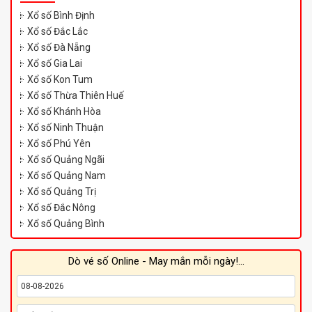
Xổ số Bình Định
Xổ số Đắc Lắc
Xổ số Đà Nẵng
Xổ số Gia Lai
Xổ số Kon Tum
Xổ số Thừa Thiên Huế
Xổ số Khánh Hòa
Xổ số Ninh Thuận
Xổ số Phú Yên
Xổ số Quảng Ngãi
Xổ số Quảng Nam
Xổ số Quảng Trị
Xổ số Đắc Nông
Xổ số Quảng Bình
Dò vé số Online - May mắn mỗi ngày!...