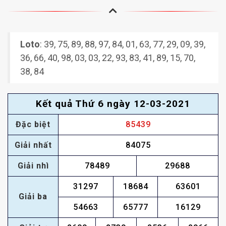
Loto
:
39
,
75
,
89
,
88
,
97
,
84
,
01
,
63
,
77
,
29
,
09
,
39
,
36
,
66
,
40
,
98
,
03
,
03
,
22
,
93
,
83
,
41
,
89
,
15
,
70
,
38
,
84
Kết quả Thứ 6 ngày 12-03-2021
Đặc biệt
85439
Giải nhất
84075
Giải nhì
78489
29688
31297
18684
63601
Giải ba
54663
65777
16129