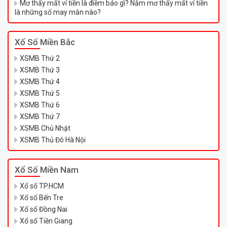
Mơ thấy mất ví tiền là điềm báo gì? Nằm mơ thấy mất ví tiền
là những số may mắn nào?
Xổ Số Miền Bắc
XSMB Thứ 2
XSMB Thứ 3
XSMB Thứ 4
XSMB Thứ 5
XSMB Thứ 6
XSMB Thứ 7
XSMB Chủ Nhật
XSMB Thủ Đô Hà Nội
Xổ Số Miền Nam
Xổ số TP.HCM
Xổ số Bến Tre
Xổ số Đồng Nai
Xổ số Tiền Giang