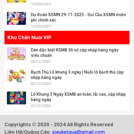
15/09/2025
Dự đoán XSMN 29-11-2025 - Soi Cầu XSMN miễn
phí chính xác
15/09/2025
Khu Chăn Nuôi VIP
Dàn đặc biệt XSMB 36 số cập nhập hàng ngày
siêu chuẩn
06/12/2020
Bạch Thủ Lô khung 3 ngày | Nuôi lô bạch thủ cập
nhập hàng ngày
02/12/2020
Lô Khung 3 Ngày XSMB an toàn, lãi cao, cập nhập
hàng ngày
01/12/2020
Copyrights © 2020 - 2024 All Rights Reserved
Liên Hệ/Quảng Cáo
:
sieuketqua@gmail.com