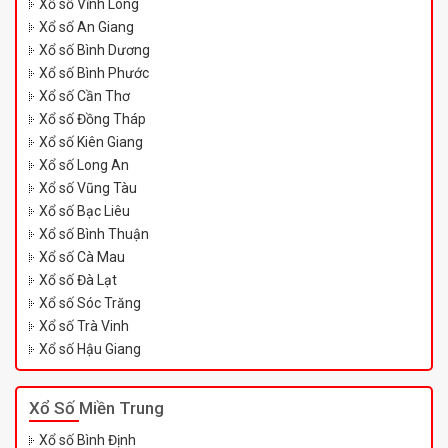
Xổ số Vĩnh Long
Xổ số An Giang
Xổ số Bình Dương
Xổ số Bình Phước
Xổ số Cần Thơ
Xổ số Đồng Tháp
Xổ số Kiên Giang
Xổ số Long An
Xổ số Vũng Tàu
Xổ số Bạc Liêu
Xổ số Bình Thuận
Xổ số Cà Mau
Xổ số Đà Lạt
Xổ số Sóc Trăng
Xổ số Trà Vinh
Xổ số Hậu Giang
Xổ Số Miền Trung
Xổ số Bình Định