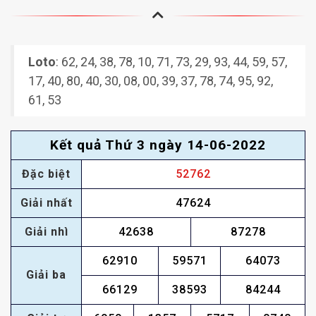
Loto
:
62
,
24
,
38
,
78
,
10
,
71
,
73
,
29
,
93
,
44
,
59
,
57
,
17
,
40
,
80
,
40
,
30
,
08
,
00
,
39
,
37
,
78
,
74
,
95
,
92
,
61
,
53
Kết quả Thứ 3 ngày 14-06-2022
Đặc biệt
52762
Giải nhất
47624
Giải nhì
42638
87278
62910
59571
64073
Giải ba
66129
38593
84244