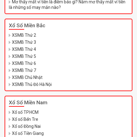
Mơ thấy mất ví tiền là điềm báo gì? Nằm mơ thấy mất ví tiền
là những số may mắn nào?
Xổ Số Miền Bắc
XSMB Thứ 2
XSMB Thứ 3
XSMB Thứ 4
XSMB Thứ 5
XSMB Thứ 6
XSMB Thứ 7
XSMB Chủ Nhật
XSMB Thủ Đô Hà Nội
Xổ Số Miền Nam
Xổ số TP.HCM
Xổ số Bến Tre
Xổ số Đồng Nai
Xổ số Tiền Giang