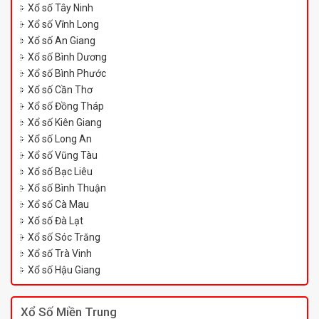
Xổ số Tây Ninh
Xổ số Vĩnh Long
Xổ số An Giang
Xổ số Bình Dương
Xổ số Bình Phước
Xổ số Cần Thơ
Xổ số Đồng Tháp
Xổ số Kiên Giang
Xổ số Long An
Xổ số Vũng Tàu
Xổ số Bạc Liêu
Xổ số Bình Thuận
Xổ số Cà Mau
Xổ số Đà Lạt
Xổ số Sóc Trăng
Xổ số Trà Vinh
Xổ số Hậu Giang
Xổ Số Miền Trung