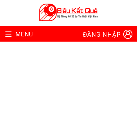
MENU
ĐĂNG NHẬP