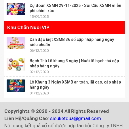
Dự đoán XSMN 29-11-2025 - Soi Cầu XSMN miễn
phí chính xác
15/09/2025
Khu Chăn Nuôi VIP
Dàn đặc biệt XSMB 36 số cập nhập hàng ngày
siêu chuẩn
06/12/2020
Bạch Thủ Lô khung 3 ngày | Nuôi lô bạch thủ cập
nhập hàng ngày
02/12/2020
Lô Khung 3 Ngày XSMB an toàn, lãi cao, cập nhập
hàng ngày
01/12/2020
Copyrights © 2020 - 2024 All Rights Reserved
Liên Hệ/Quảng Cáo
:
sieuketqua@gmail.com
Nội dung kết quả xổ số được hợp tác bởi Công ty TNHH