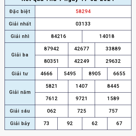
Đặc biệt
58294
Giải nhất
03133
Giải nhì
84216
14018
87942
42677
33889
Giải ba
80351
42249
29632
Giải tư
4666
5495
8905
6655
5821
1407
8445
Giải năm
7612
9721
1589
Giải sáu
062
725
757
Giải bảy
73
92
62
67