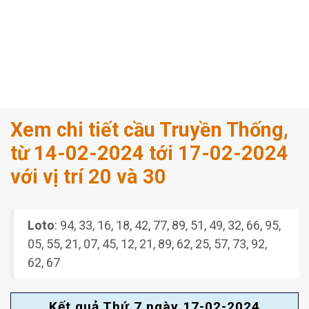
Xem chi tiết cầu Truyền Thống,
từ 14-02-2024 tới 17-02-2024
với vị trí 20 và 30
Loto
:
94
,
33
,
16
,
18
,
42
,
77
,
89
,
51
,
49
,
32
,
66
,
95
,
05
,
55
,
21
,
07
,
45
,
12
,
21
,
89
,
62
,
25
,
57
,
73
,
92
,
62
,
67
Kết quả Thứ 7 ngày 17-02-2024