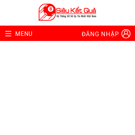
MENU
ĐĂNG NHẬP