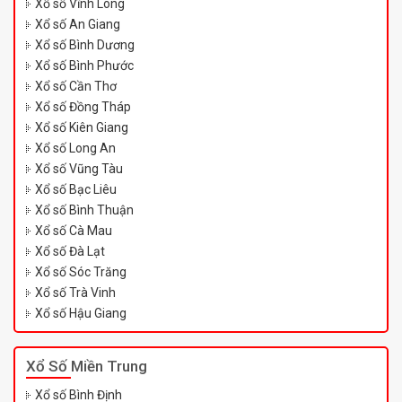
Xổ số Vĩnh Long
Xổ số An Giang
Xổ số Bình Dương
Xổ số Bình Phước
Xổ số Cần Thơ
Xổ số Đồng Tháp
Xổ số Kiên Giang
Xổ số Long An
Xổ số Vũng Tàu
Xổ số Bạc Liêu
Xổ số Bình Thuận
Xổ số Cà Mau
Xổ số Đà Lạt
Xổ số Sóc Trăng
Xổ số Trà Vinh
Xổ số Hậu Giang
Xổ Số Miền Trung
Xổ số Bình Định