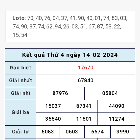
Loto
:
70
,
40
,
76
,
04
,
37
,
41
,
90
,
40
,
01
,
74
,
83
,
03
,
74
,
90
,
37
,
74
,
62
,
94
,
26
,
03
,
51
,
67
,
87
,
53
,
22
,
15
,
54
Kết quả Thứ 4 ngày 14-02-2024
Đặc biệt
17670
Giải nhất
67840
Giải nhì
87976
05804
15037
87341
44090
Giải ba
35540
11601
11274
Giải tư
6083
0603
6674
3990