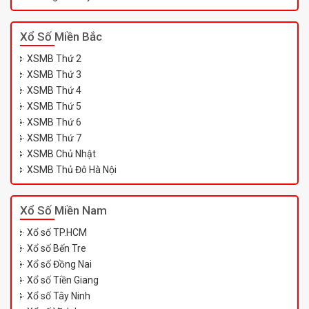
Xổ Số Miền Bắc
XSMB Thứ 2
XSMB Thứ 3
XSMB Thứ 4
XSMB Thứ 5
XSMB Thứ 6
XSMB Thứ 7
XSMB Chủ Nhật
XSMB Thủ Đô Hà Nội
Xổ Số Miền Nam
Xổ số TP.HCM
Xổ số Bến Tre
Xổ số Đồng Nai
Xổ số Tiền Giang
Xổ số Tây Ninh