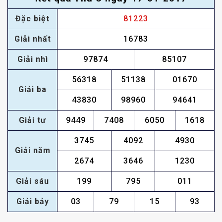
Đặc biệt
81223
Giải nhất
16783
Giải nhì
97874
85107
56318
51138
01670
Giải ba
43830
98960
94641
Giải tư
9449
7408
6050
1618
3745
4092
4930
Giải năm
2674
3646
1230
Giải sáu
199
795
011
Giải bảy
03
79
15
93