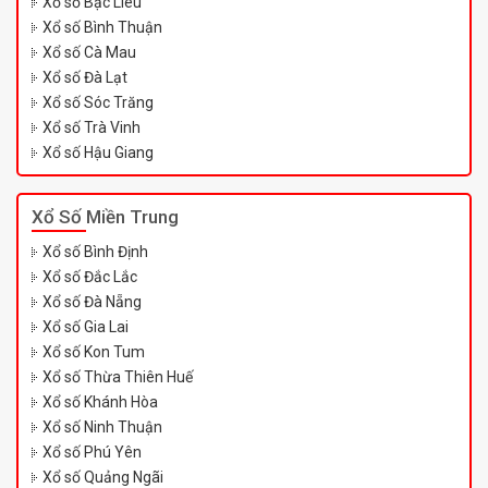
Xổ số Bạc Liêu
Xổ số Bình Thuận
Xổ số Cà Mau
Xổ số Đà Lạt
Xổ số Sóc Trăng
Xổ số Trà Vinh
Xổ số Hậu Giang
Xổ Số Miền Trung
Xổ số Bình Định
Xổ số Đắc Lắc
Xổ số Đà Nẵng
Xổ số Gia Lai
Xổ số Kon Tum
Xổ số Thừa Thiên Huế
Xổ số Khánh Hòa
Xổ số Ninh Thuận
Xổ số Phú Yên
Xổ số Quảng Ngãi