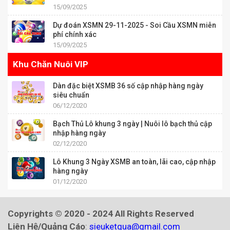
15/09/2025
Dự đoán XSMN 29-11-2025 - Soi Cầu XSMN miễn
phí chính xác
15/09/2025
Khu Chăn Nuôi VIP
Dàn đặc biệt XSMB 36 số cập nhập hàng ngày
siêu chuẩn
06/12/2020
Bạch Thủ Lô khung 3 ngày | Nuôi lô bạch thủ cập
nhập hàng ngày
02/12/2020
Lô Khung 3 Ngày XSMB an toàn, lãi cao, cập nhập
hàng ngày
01/12/2020
Copyrights © 2020 - 2024 All Rights Reserved
Liên Hệ/Quảng Cáo
:
sieuketqua@gmail.com