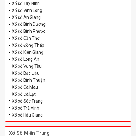
Xổ số Tây Ninh
Xổ số Vĩnh Long
Xổ số An Giang
Xổ số Bình Dương
Xổ số Bình Phước
Xổ số Cần Thơ
Xổ số Đồng Tháp
Xổ số Kiên Giang
Xổ số Long An
Xổ số Vũng Tàu
Xổ số Bạc Liêu
Xổ số Bình Thuận
Xổ số Cà Mau
Xổ số Đà Lạt
Xổ số Sóc Trăng
Xổ số Trà Vinh
Xổ số Hậu Giang
Xổ Số Miền Trung