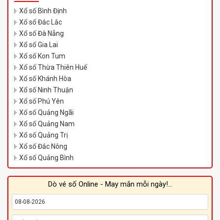
Xổ số Bình Định
Xổ số Đắc Lắc
Xổ số Đà Nẵng
Xổ số Gia Lai
Xổ số Kon Tum
Xổ số Thừa Thiên Huế
Xổ số Khánh Hòa
Xổ số Ninh Thuận
Xổ số Phú Yên
Xổ số Quảng Ngãi
Xổ số Quảng Nam
Xổ số Quảng Trị
Xổ số Đắc Nông
Xổ số Quảng Bình
Dò vé số Online - May mắn mỗi ngày!...