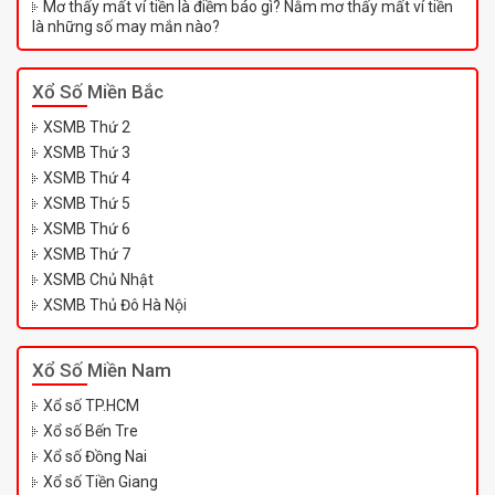
Mơ thấy mất ví tiền là điềm báo gì? Nằm mơ thấy mất ví tiền
là những số may mắn nào?
Xổ Số Miền Bắc
XSMB Thứ 2
XSMB Thứ 3
XSMB Thứ 4
XSMB Thứ 5
XSMB Thứ 6
XSMB Thứ 7
XSMB Chủ Nhật
XSMB Thủ Đô Hà Nội
Xổ Số Miền Nam
Xổ số TP.HCM
Xổ số Bến Tre
Xổ số Đồng Nai
Xổ số Tiền Giang