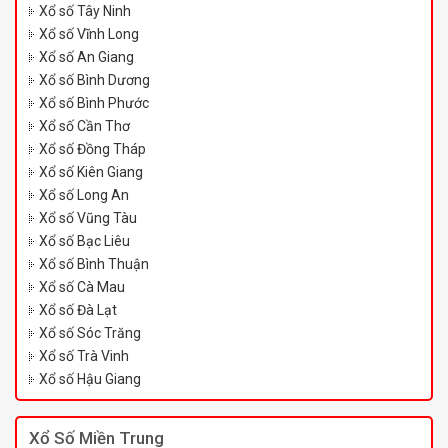
Xổ số Tây Ninh
Xổ số Vĩnh Long
Xổ số An Giang
Xổ số Bình Dương
Xổ số Bình Phước
Xổ số Cần Thơ
Xổ số Đồng Tháp
Xổ số Kiên Giang
Xổ số Long An
Xổ số Vũng Tàu
Xổ số Bạc Liêu
Xổ số Bình Thuận
Xổ số Cà Mau
Xổ số Đà Lạt
Xổ số Sóc Trăng
Xổ số Trà Vinh
Xổ số Hậu Giang
Xổ Số Miền Trung