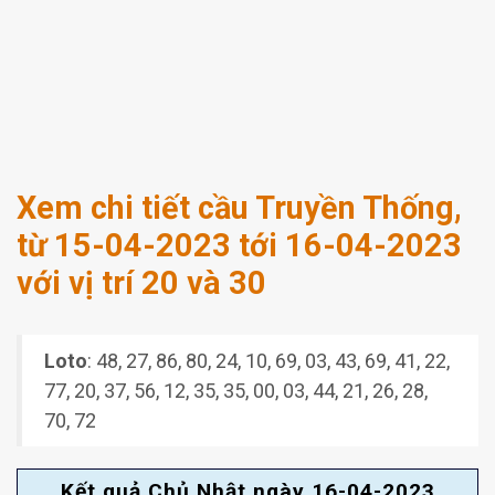
Xem chi tiết cầu Truyền Thống,
từ 15-04-2023 tới 16-04-2023
với vị trí 20 và 30
Loto
:
48
,
27
,
86
,
80
,
24
,
10
,
69
,
03
,
43
,
69
,
41
,
22
,
77
,
20
,
37
,
56
,
12
,
35
,
35
,
00
,
03
,
44
,
21
,
26
,
28
,
70
,
72
Kết quả Chủ Nhật ngày 16-04-2023