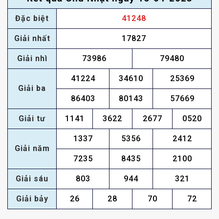
Đặc biệt
41248
Giải nhất
17827
Giải nhì
73986
79480
41224
34610
25369
Giải ba
86403
80143
57669
Giải tư
1141
3622
2677
0520
1337
5356
2412
Giải năm
7235
8435
2100
Giải sáu
803
944
321
Giải bảy
26
28
70
72