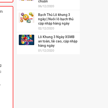
chuẩn
06/12/2020
am
Bạch Thủ Lô khung 3
ngày | Nuôi lô bạch thủ
cập nhập hàng ngày
02/12/2020
Lô Khung 3 Ngày XSMB
an toàn, lãi cao, cập nhập
hàng ngày
01/12/2020
g
c
p