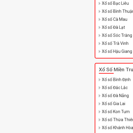
Xổ số Bạc Liêu
Xổ số Bình Thuậ
Xổ số Cà Mau
Xổ số Đà Lạt
Xổ số Sóc Trăng
Xổ số Trà Vinh
Xổ số Hậu Giang
Xổ Số Miền Tr
Xổ số Bình Định
Xổ số Đắc Lắc
Xổ số Đà Nẵng
Xổ số Gia Lai
Xổ số Kon Tum
Xổ số Thừa Thiê
Xổ số Khánh Hò