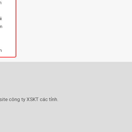
n
i
am
h
site công ty XSKT các tỉnh.