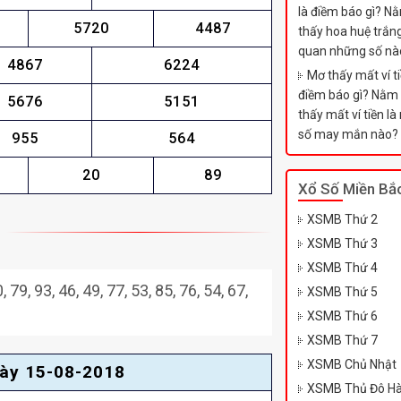
là điềm báo gì? 
5720
4487
thấy hoa huệ trắng
quan những số nà
4867
6224
Mơ thấy mất ví ti
điềm báo gì? Nằm
5676
5151
thấy mất ví tiền l
số may mắn nào?
955
564
20
89
Xổ Số Miền Bắ
XSMB Thứ 2
XSMB Thứ 3
XSMB Thứ 4
0
,
79
,
93
,
46
,
49
,
77
,
53
,
85
,
76
,
54
,
67
,
XSMB Thứ 5
XSMB Thứ 6
XSMB Thứ 7
XSMB Chủ Nhật
gày 15-08-2018
XSMB Thủ Đô Hà