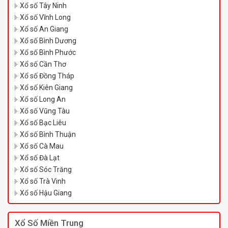
Xổ số Tây Ninh
Xổ số Vĩnh Long
Xổ số An Giang
Xổ số Bình Dương
Xổ số Bình Phước
Xổ số Cần Thơ
Xổ số Đồng Tháp
Xổ số Kiên Giang
Xổ số Long An
Xổ số Vũng Tàu
Xổ số Bạc Liêu
Xổ số Bình Thuận
Xổ số Cà Mau
Xổ số Đà Lạt
Xổ số Sóc Trăng
Xổ số Trà Vinh
Xổ số Hậu Giang
Xổ Số Miền Trung