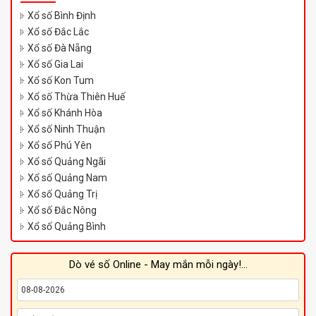
Xổ số Bình Định
Xổ số Đắc Lắc
Xổ số Đà Nẵng
Xổ số Gia Lai
Xổ số Kon Tum
Xổ số Thừa Thiên Huế
Xổ số Khánh Hòa
Xổ số Ninh Thuận
Xổ số Phú Yên
Xổ số Quảng Ngãi
Xổ số Quảng Nam
Xổ số Quảng Trị
Xổ số Đắc Nông
Xổ số Quảng Bình
Dò vé số Online - May mắn mỗi ngày!...