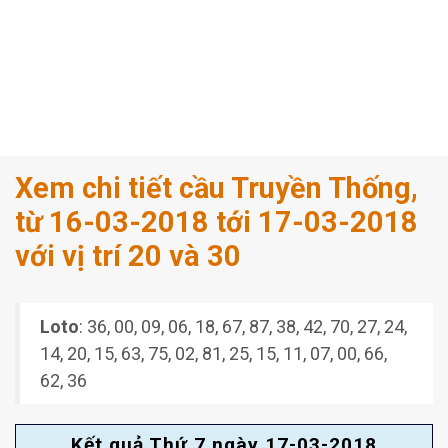
Xem chi tiết cầu Truyền Thống,
từ 16-03-2018 tới 17-03-2018
với vị trí 20 và 30
Loto
:
36
,
00
,
09
,
06
,
18
,
67
,
87
,
38
,
42
,
70
,
27
,
24
,
14
,
20
,
15
,
63
,
75
,
02
,
81
,
25
,
15
,
11
,
07
,
00
,
66
,
62
,
36
Kết quả Thứ 7 ngày 17-03-2018