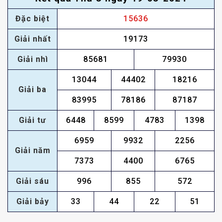
Đặc biệt
15636
Giải nhất
19173
Giải nhì
85681
79930
13044
44402
18216
Giải ba
83995
78186
87187
Giải tư
6448
8599
4783
1398
6959
9932
2256
Giải năm
7373
4400
6765
Giải sáu
996
855
572
Giải bảy
33
44
22
51