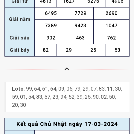
Giải tư
4813
1627
6276
4906
6495
7729
2690
Giải năm
7389
9423
1047
Giải sáu
902
463
762
Giải bảy
82
29
25
53
Loto
:
99
,
64
,
61
,
64
,
09
,
05
,
79
,
29
,
07
,
83
,
11
,
30
,
59
,
01
,
54
,
83
,
57
,
23
,
94
,
52
,
39
,
25
,
90
,
02
,
50
,
20
,
30
Kết quả Chủ Nhật ngày 17-03-2024