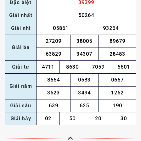
Đặc biệt
39399
Giải nhất
50264
Giải nhì
05861
93264
27209
38005
89679
Giải ba
63829
34307
28483
Giải tư
4711
8630
7059
6601
8554
0583
0657
Giải năm
3523
3494
1252
Giải sáu
639
625
190
Giải bảy
02
50
20
30