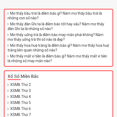
Mơ thấy bầu trời là điềm báo gì? Nằm mơ thấy bầu trời là
những con số nào?
Mơ thấy đàn Ghi ta là điềm báo tốt hay xấu? Nằm mơ thấy
đàn Ghi ta là những số nào?
Mơ thấy uống trà là điềm báo may mắn phải không? Nằm
mơ thấy uống trà thì số nào là đẹp?
Mơ thấy hoa huệ trắng là điềm báo gì? Nằm mơ thấy hoa huệ
trắng liên quan những số nào?
Mơ thấy mất ví tiền là điềm báo gì? Nằm mơ thấy mất ví tiền
là những số may mắn nào?
Xổ Số Miền Bắc
XSMB Thứ 2
XSMB Thứ 3
XSMB Thứ 4
XSMB Thứ 5
XSMB Thứ 6
XSMB Thứ 7