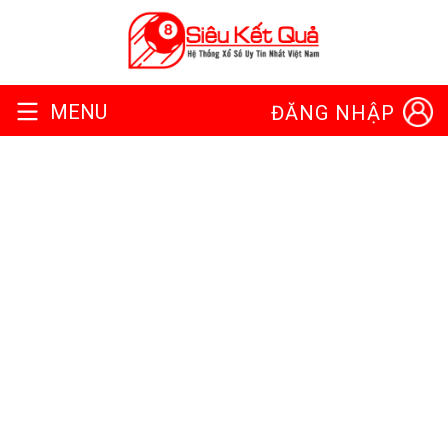
MENU
ĐĂNG NHẬP