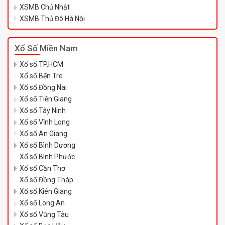
XSMB Chủ Nhật
XSMB Thủ Đô Hà Nội
Xổ Số Miền Nam
Xổ số TP.HCM
Xổ số Bến Tre
Xổ số Đồng Nai
Xổ số Tiền Giang
Xổ số Tây Ninh
Xổ số Vĩnh Long
Xổ số An Giang
Xổ số Bình Dương
Xổ số Bình Phước
Xổ số Cần Thơ
Xổ số Đồng Tháp
Xổ số Kiên Giang
Xổ số Long An
Xổ số Vũng Tàu