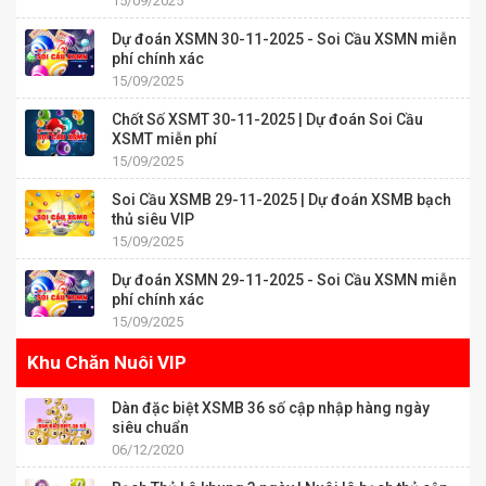
15/09/2025
Dự đoán XSMN 30-11-2025 - Soi Cầu XSMN miễn
phí chính xác
15/09/2025
Chốt Số XSMT 30-11-2025 | Dự đoán Soi Cầu
XSMT miễn phí
15/09/2025
Soi Cầu XSMB 29-11-2025 | Dự đoán XSMB bạch
thủ siêu VIP
15/09/2025
Dự đoán XSMN 29-11-2025 - Soi Cầu XSMN miễn
phí chính xác
15/09/2025
Khu Chăn Nuôi VIP
Dàn đặc biệt XSMB 36 số cập nhập hàng ngày
siêu chuẩn
06/12/2020