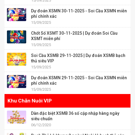
15/09/2025
Dự đoán XSMN 30-11-2025 - Soi Cầu XSMN miễn
phí chính xác
15/09/2025
Chốt Số XSMT 30-11-2025 | Dự đoán Soi Cầu
XSMT miễn phí
15/09/2025
Soi Cầu XSMB 29-11-2025 | Dự đoán XSMB bạch
thủ siêu VIP
15/09/2025
Dự đoán XSMN 29-11-2025 - Soi Cầu XSMN miễn
phí chính xác
15/09/2025
Khu Chăn Nuôi VIP
Dàn đặc biệt XSMB 36 số cập nhập hàng ngày
siêu chuẩn
06/12/2020