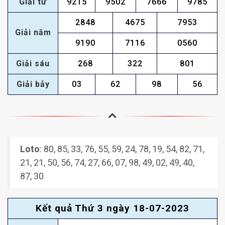
Giải tư
9215
9502
7666
9785
2848
4675
7953
Giải năm
9190
7116
0560
Giải sáu
268
322
801
Giải bảy
03
62
98
56
Loto
:
80
,
85
,
33
,
76
,
55
,
59
,
24
,
78
,
19
,
54
,
82
,
71
,
21
,
21
,
50
,
56
,
74
,
27
,
66
,
07
,
98
,
49
,
02
,
49
,
40
,
87
,
30
Kết quả Thứ 3 ngày 18-07-2023