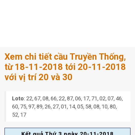
Xem chi tiết cầu Truyền Thống,
từ 18-11-2018 tới 20-11-2018
với vị trí 20 và 30
Loto
:
22
,
67
,
08
,
66
,
22
,
87
,
06
,
17
,
71
,
02
,
07
,
46
,
60
,
75
,
97
,
89
,
26
,
27
,
01
,
14
,
05
,
58
,
08
,
10
,
80
,
52
,
17
Kết quả Thứ 3 ngày 20-11-2018