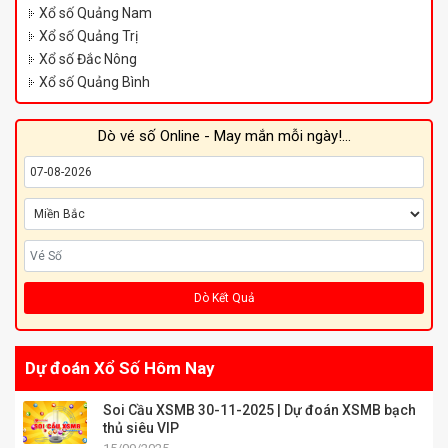
Xổ số Quảng Nam
Xổ số Quảng Trị
Xổ số Đắc Nông
Xổ số Quảng Bình
Dò vé số Online - May mắn mỗi ngày!...
Dò Kết Quả
Dự đoán Xổ Số Hôm Nay
Soi Cầu XSMB 30-11-2025 | Dự đoán XSMB bạch
thủ siêu VIP