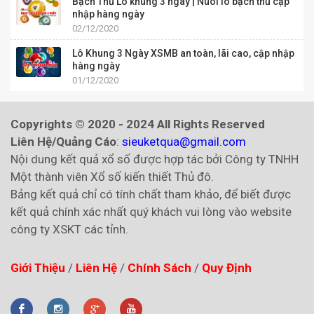
Bạch Thủ Lô khung 3 ngày | Nuôi lô bạch thủ cập
nhập hàng ngày
02/12/2020
Lô Khung 3 Ngày XSMB an toàn, lãi cao, cập nhập
hàng ngày
01/12/2020
Copyrights © 2020 - 2024 All Rights Reserved
Liên Hệ/Quảng Cáo
:
sieuketqua@gmail.com
Nội dung kết quả xổ số được hợp tác bởi Công ty TNHH
Một thành viên Xổ số kiến thiết Thủ đô.
Bảng kết quả chỉ có tính chất tham khảo, để biết được
kết quả chính xác nhất quý khách vui lòng vào website
công ty XSKT các tỉnh.
Giới Thiệu
/
Liên Hệ
/
Chính Sách
/
Quy Định