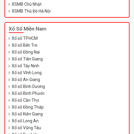
XSMB Chủ Nhật
XSMB Thủ Đô Hà Nội
Xổ Số Miền Nam
Xổ số TP.HCM
Xổ số Bến Tre
Xổ số Đồng Nai
Xổ số Tiền Giang
Xổ số Tây Ninh
Xổ số Vĩnh Long
Xổ số An Giang
Xổ số Bình Dương
Xổ số Bình Phước
Xổ số Cần Thơ
Xổ số Đồng Tháp
Xổ số Kiên Giang
Xổ số Long An
Xổ số Vũng Tàu