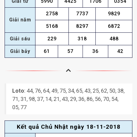
Giải tư
5990
4425
1706
0354
2758
7737
9829
Giải năm
5168
8297
6872
Giải sáu
229
318
488
Giải bảy
61
57
36
42
Loto
:
44
,
76
,
64
,
49
,
75
,
34
,
65
,
43
,
25
,
62
,
50
,
38
,
71
,
31
,
98
,
37
,
14
,
21
,
43
,
29
,
36
,
86
,
56
,
70
,
54
,
05
,
77
Kết quả Chủ Nhật ngày 18-11-2018