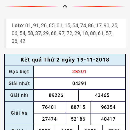
Loto
:
01
,
91
,
26
,
65
,
01
,
15
,
54
,
74
,
86
,
17
,
90
,
25
,
06
,
54
,
58
,
37
,
29
,
68
,
97
,
72
,
29
,
18
,
88
,
61
,
57
,
36
,
42
Kết quả Thứ 2 ngày 19-11-2018
Đặc biệt
38201
Giải nhất
04391
Giải nhì
89226
43465
76401
88715
96354
Giải ba
27474
52186
40417