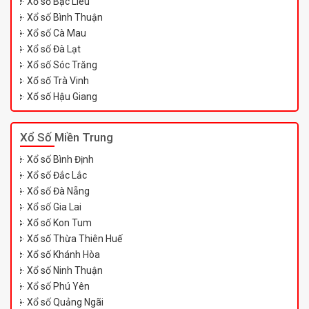
Xổ số Bạc Liêu
Xổ số Bình Thuận
Xổ số Cà Mau
Xổ số Đà Lạt
Xổ số Sóc Trăng
Xổ số Trà Vinh
Xổ số Hậu Giang
Xổ Số Miền Trung
Xổ số Bình Định
Xổ số Đắc Lắc
Xổ số Đà Nẵng
Xổ số Gia Lai
Xổ số Kon Tum
Xổ số Thừa Thiên Huế
Xổ số Khánh Hòa
Xổ số Ninh Thuận
Xổ số Phú Yên
Xổ số Quảng Ngãi