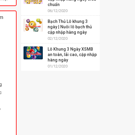
chuẩn
06/12/2020
am
Bạch Thủ Lô khung 3
ngày | Nuôi lô bạch thủ
cập nhập hàng ngày
02/12/2020
Lô Khung 3 Ngày XSMB
an toàn, lãi cao, cập nhập
hàng ngày
01/12/2020
g
c
p