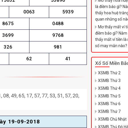
15632
53890
Mơ thấy hoa huệ
là điềm báo gì? 
0063
5939
thấy hoa huệ trắng
quan những số nà
8675
0488
Mơ thấy mất ví ti
điềm báo gì? Nằm
3699
9768
thấy mất ví tiền l
số may mắn nào?
326
981
62
41
Xổ Số Miền Bắ
XSMB Thứ 2
XSMB Thứ 3
XSMB Thứ 4
1
,
08
,
49
,
65
,
17
,
57
,
77
,
53
,
51
,
57
,
20
,
XSMB Thứ 5
XSMB Thứ 6
XSMB Thứ 7
XSMB Chủ Nhật
gày 19-09-2018
XSMB Thủ Đô Hà