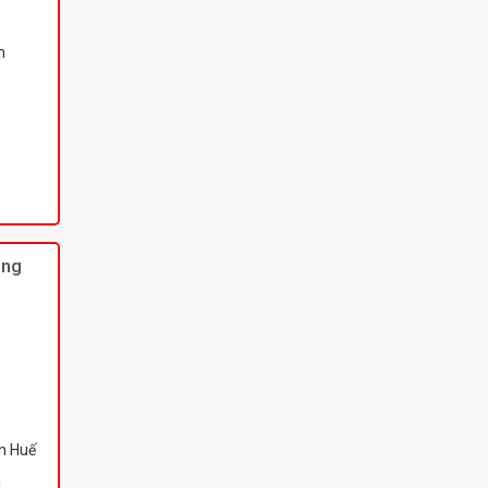
n
ung
n Huế
a