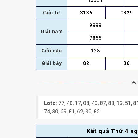
13331
Giải tư
3136
0329
9999
Giải năm
7855
Giải sáu
128
Giải bảy
82
36
Loto
:
77
,
40
,
17
,
08
,
40
,
87
,
83
,
13
,
51
,
8
74
,
30
,
69
,
81
,
62
,
30
,
82
Kết quả Thứ 4 n