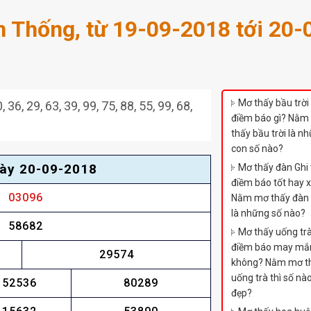
n Thống, từ 19-09-2018 tới 20-0
Mơ thấy bầu trời 
0
,
36
,
29
,
63
,
39
,
99
,
75
,
88
,
55
,
99
,
68
,
điềm báo gì? Nằm
thấy bầu trời là n
con số nào?
gày 20-09-2018
Mơ thấy đàn Ghi 
điềm báo tốt hay 
03096
Nằm mơ thấy đàn 
là những số nào?
58682
Mơ thấy uống trà
điềm báo may mắ
29574
không? Nằm mơ t
uống trà thì số nào
52536
80289
đẹp?