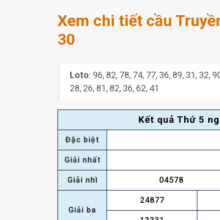
Xem chi tiết cầu Truyề
30
Loto
:
96
,
82
,
78
,
74
,
77
,
36
,
89
,
31
,
32
,
9
28
,
26
,
81
,
82
,
36
,
62
,
41
Kết quả Thứ 5 n
Đặc biệt
Giải nhất
Giải nhì
04578
24877
Giải ba