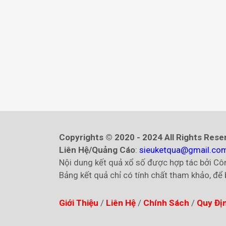
Copyrights © 2020 - 2024 All Rights Rese
Liên Hệ/Quảng Cáo
:
sieuketqua@gmail.co
Nội dung kết quả xổ số được hợp tác bởi Côn
Bảng kết quả chỉ có tính chất tham khảo, để 
Giới Thiệu
/
Liên Hệ
/
Chính Sách
/
Quy Đị