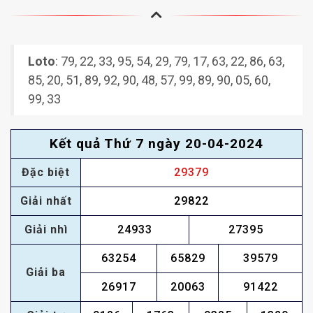
Loto
:
79
,
22
,
33
,
95
,
54
,
29
,
79
,
17
,
63
,
22
,
86
,
63
,
85
,
20
,
51
,
89
,
92
,
90
,
48
,
57
,
99
,
89
,
90
,
05
,
60
,
99
,
33
Kết quả Thứ 7 ngày 20-04-2024
Đặc biệt
29379
Giải nhất
29822
Giải nhì
24933
27395
63254
65829
39579
Giải ba
26917
20063
91422