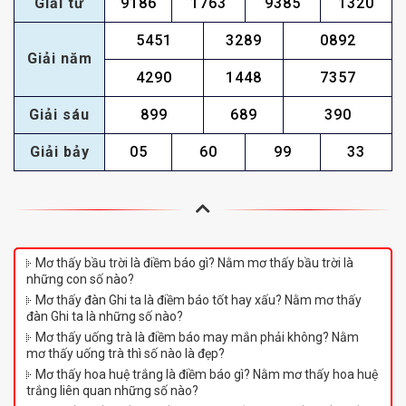
Giải tư
9186
1763
9385
1320
5451
3289
0892
Giải năm
4290
1448
7357
Giải sáu
899
689
390
Giải bảy
05
60
99
33
Mơ thấy bầu trời là điềm báo gì? Nằm mơ thấy bầu trời là
những con số nào?
Mơ thấy đàn Ghi ta là điềm báo tốt hay xấu? Nằm mơ thấy
đàn Ghi ta là những số nào?
Mơ thấy uống trà là điềm báo may mắn phải không? Nằm
mơ thấy uống trà thì số nào là đẹp?
Mơ thấy hoa huệ trắng là điềm báo gì? Nằm mơ thấy hoa huệ
trắng liên quan những số nào?