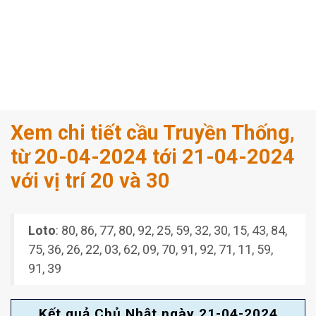
Xem chi tiết cầu Truyền Thống,
từ 20-04-2024 tới 21-04-2024
với vị trí 20 và 30
Loto
:
80
,
86
,
77
,
80
,
92
,
25
,
59
,
32
,
30
,
15
,
43
,
84
,
75
,
36
,
26
,
22
,
03
,
62
,
09
,
70
,
91
,
92
,
71
,
11
,
59
,
91
,
39
Kết quả Chủ Nhật ngày 21-04-2024