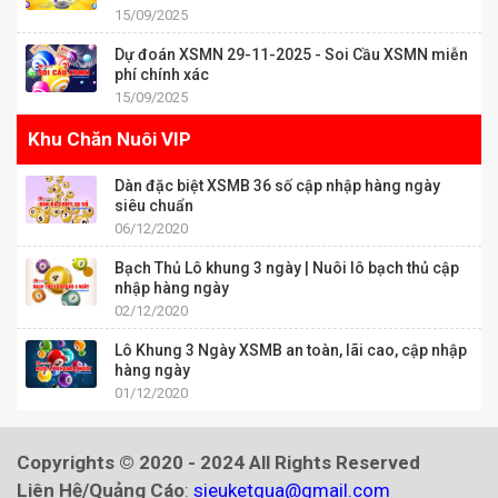
15/09/2025
Dự đoán XSMN 29-11-2025 - Soi Cầu XSMN miễn
phí chính xác
15/09/2025
Khu Chăn Nuôi VIP
Dàn đặc biệt XSMB 36 số cập nhập hàng ngày
siêu chuẩn
06/12/2020
Bạch Thủ Lô khung 3 ngày | Nuôi lô bạch thủ cập
nhập hàng ngày
02/12/2020
Lô Khung 3 Ngày XSMB an toàn, lãi cao, cập nhập
hàng ngày
01/12/2020
Copyrights © 2020 - 2024 All Rights Reserved
Liên Hệ/Quảng Cáo
:
sieuketqua@gmail.com