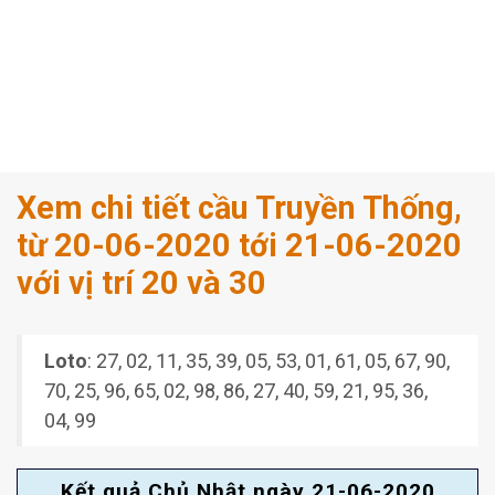
Xem chi tiết cầu Truyền Thống,
từ 20-06-2020 tới 21-06-2020
với vị trí 20 và 30
Loto
:
27
,
02
,
11
,
35
,
39
,
05
,
53
,
01
,
61
,
05
,
67
,
90
,
70
,
25
,
96
,
65
,
02
,
98
,
86
,
27
,
40
,
59
,
21
,
95
,
36
,
04
,
99
Kết quả Chủ Nhật ngày 21-06-2020