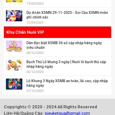
15/09/2025
Dự đoán XSMN 29-11-2025 - Soi Cầu XSMN miễn
phí chính xác
15/09/2025
Khu Chăn Nuôi VIP
Dàn đặc biệt XSMB 36 số cập nhập hàng ngày
siêu chuẩn
06/12/2020
Bạch Thủ Lô khung 3 ngày | Nuôi lô bạch thủ cập
nhập hàng ngày
02/12/2020
Lô Khung 3 Ngày XSMB an toàn, lãi cao, cập nhập
hàng ngày
01/12/2020
Copyrights © 2020 - 2024 All Rights Reserved
Liên Hệ/Quảng Cáo
:
sieuketqua@gmail.com