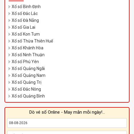
Xổ số Bình Định
Xổ số Đắc Lắc
Xổ số Đà Nẵng
Xổ số Gia Lai
Xổ số Kon Tum
Xổ số Thừa Thiên Huế
Xổ số Khánh Hòa
Xổ số Ninh Thuận
Xổ số Phú Yên
Xổ số Quảng Ngãi
Xổ số Quảng Nam
Xổ số Quảng Trị
Xổ số Đắc Nông
Xổ số Quảng Bình
Dò vé số Online - May mắn mỗi ngày!...