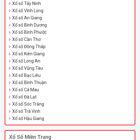
Xổ số Tây Ninh
Xổ số Vĩnh Long
Xổ số An Giang
Xổ số Bình Dương
Xổ số Bình Phước
Xổ số Cần Thơ
Xổ số Đồng Tháp
Xổ số Kiên Giang
Xổ số Long An
Xổ số Vũng Tàu
Xổ số Bạc Liêu
Xổ số Bình Thuận
Xổ số Cà Mau
Xổ số Đà Lạt
Xổ số Sóc Trăng
Xổ số Trà Vinh
Xổ số Hậu Giang
Xổ Số Miền Trung