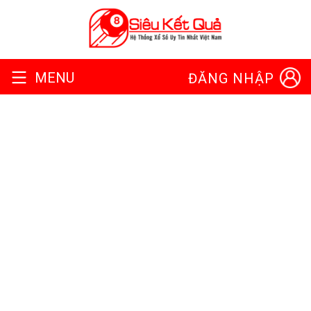
MENU
ĐĂNG NHẬP