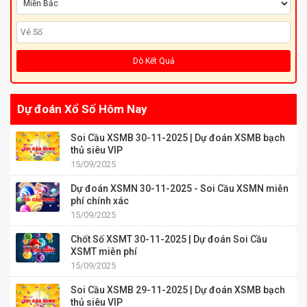
Dò Kết Quả
Dự đoán Xổ Số Hôm Nay
Soi Cầu XSMB 30-11-2025 | Dự đoán XSMB bạch
thủ siêu VIP
15/09/2025
Dự đoán XSMN 30-11-2025 - Soi Cầu XSMN miễn
phí chính xác
15/09/2025
Chốt Số XSMT 30-11-2025 | Dự đoán Soi Cầu
XSMT miễn phí
15/09/2025
Soi Cầu XSMB 29-11-2025 | Dự đoán XSMB bạch
thủ siêu VIP