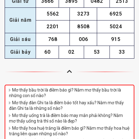
Giải tư
3666
3895
0482
2513
5562
3273
6925
Giải năm
2201
8508
5024
Giải sáu
768
006
915
Giải bảy
60
02
53
33
Mơ thấy bầu trời là điềm báo gì? Nằm mơ thấy bầu trời là
những con số nào?
Mơ thấy đàn Ghi ta là điềm báo tốt hay xấu? Nằm mơ thấy
đàn Ghi ta là những số nào?
Mơ thấy uống trà là điềm báo may mắn phải không? Nằm
mơ thấy uống trà thì số nào là đẹp?
Mơ thấy hoa huệ trắng là điềm báo gì? Nằm mơ thấy hoa huệ
trắng liên quan những số nào?