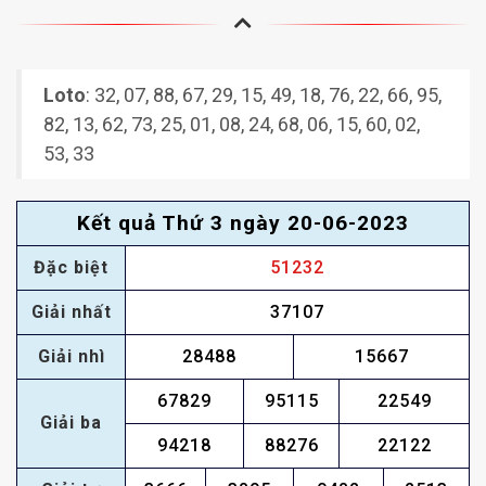
Loto
:
32
,
07
,
88
,
67
,
29
,
15
,
49
,
18
,
76
,
22
,
66
,
95
,
82
,
13
,
62
,
73
,
25
,
01
,
08
,
24
,
68
,
06
,
15
,
60
,
02
,
53
,
33
Kết quả Thứ 3 ngày 20-06-2023
Đặc biệt
51232
Giải nhất
37107
Giải nhì
28488
15667
67829
95115
22549
Giải ba
94218
88276
22122