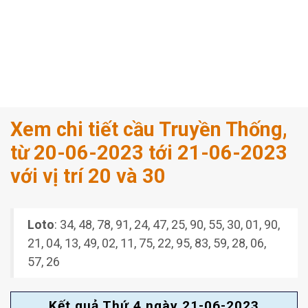
Xem chi tiết cầu Truyền Thống,
từ 20-06-2023 tới 21-06-2023
với vị trí 20 và 30
Loto
:
34
,
48
,
78
,
91
,
24
,
47
,
25
,
90
,
55
,
30
,
01
,
90
,
21
,
04
,
13
,
49
,
02
,
11
,
75
,
22
,
95
,
83
,
59
,
28
,
06
,
57
,
26
Kết quả Thứ 4 ngày 21-06-2023