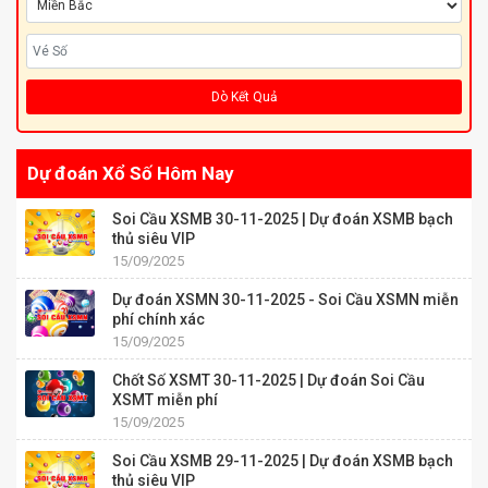
Dò Kết Quả
Dự đoán Xổ Số Hôm Nay
Soi Cầu XSMB 30-11-2025 | Dự đoán XSMB bạch
thủ siêu VIP
15/09/2025
Dự đoán XSMN 30-11-2025 - Soi Cầu XSMN miễn
phí chính xác
15/09/2025
Chốt Số XSMT 30-11-2025 | Dự đoán Soi Cầu
XSMT miễn phí
15/09/2025
Soi Cầu XSMB 29-11-2025 | Dự đoán XSMB bạch
thủ siêu VIP