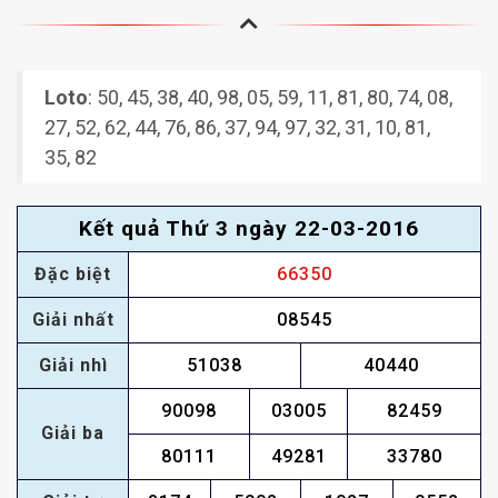
Loto
:
50
,
45
,
38
,
40
,
98
,
05
,
59
,
11
,
81
,
80
,
74
,
08
,
27
,
52
,
62
,
44
,
76
,
86
,
37
,
94
,
97
,
32
,
31
,
10
,
81
,
35
,
82
Kết quả Thứ 3 ngày 22-03-2016
Đặc biệt
66350
Giải nhất
08545
Giải nhì
51038
40440
90098
03005
82459
Giải ba
80111
49281
33780