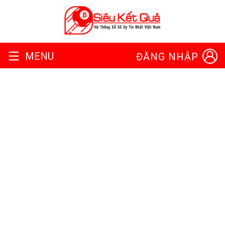
MENU
ĐĂNG NHẬP