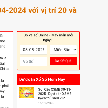
4-2024 với vị trí 20 và
Dò vé số Online - May mắn mỗi
là
ngày!...
 mơ
hững
ta là
Dò Kết Quả
xấu?
Ghi ta
Dự đoán Xổ Số Hôm Nay
 là
n phải
Soi Cầu XSMB 30-11-
hấy
2025 | Dự đoán XSMB
 là
bạch thủ siêu VIP
15/09/2025