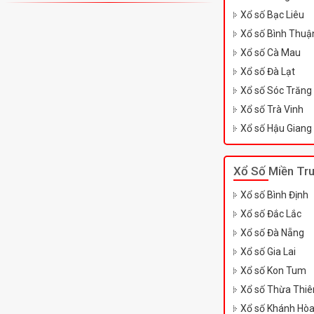
Xổ số Bạc Liêu
Xổ số Bình Thuậ
Xổ số Cà Mau
Xổ số Đà Lạt
Xổ số Sóc Trăng
Xổ số Trà Vinh
Xổ số Hậu Giang
Xổ Số Miền Tr
Xổ số Bình Định
Xổ số Đắc Lắc
Xổ số Đà Nẵng
Xổ số Gia Lai
Xổ số Kon Tum
Xổ số Thừa Thiê
Xổ số Khánh Hò