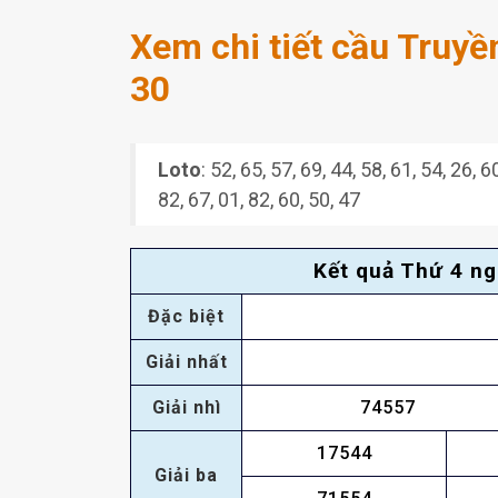
Xem chi tiết cầu Truyề
30
Loto
:
52
,
65
,
57
,
69
,
44
,
58
,
61
,
54
,
26
,
6
82
,
67
,
01
,
82
,
60
,
50
,
47
Kết quả Thứ 4 n
Đặc biệt
Giải nhất
Giải nhì
74557
17544
Giải ba