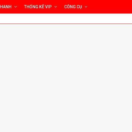
NHANH
THỐNG KÊ VIP
CÔNG CỤ