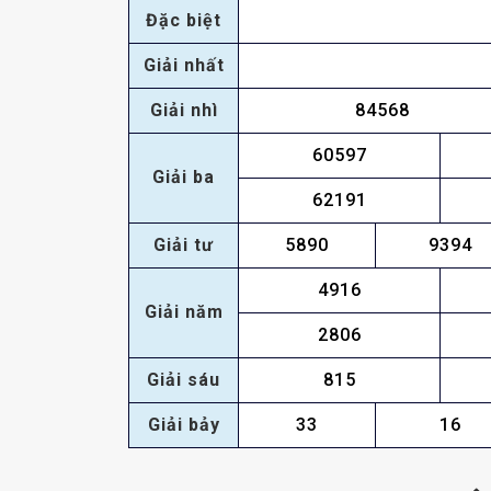
Đặc biệt
Giải nhất
Giải nhì
84568
60597
Giải ba
62191
Giải tư
5890
9394
4916
Giải năm
2806
Giải sáu
815
Giải bảy
33
16