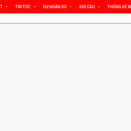
TT
TIN TỨC
DỰ ĐOÁN XS
SOI CẦU
THỐNG KÊ 