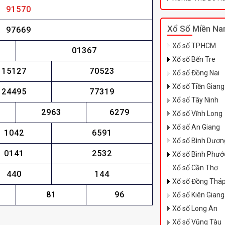
91570
Xổ Số Miền N
97669
Xổ số TP.HCM
01367
Xổ số Bến Tre
15127
70523
Xổ số Đồng Nai
Xổ số Tiền Giang
24495
77319
Xổ số Tây Ninh
2963
6279
Xổ số Vĩnh Long
Xổ số An Giang
1042
6591
Xổ số Bình Dươn
0141
2532
Xổ số Bình Phướ
Xổ số Cần Thơ
440
144
Xổ số Đồng Thá
81
96
Xổ số Kiên Giang
Xổ số Long An
Xổ số Vũng Tàu