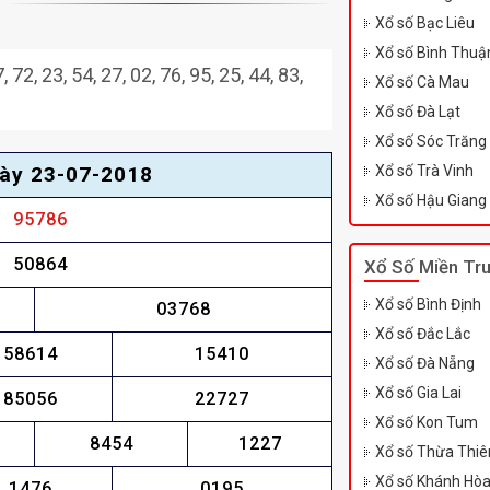
Xổ số Bạc Liêu
Xổ số Bình Thuậ
7
,
72
,
23
,
54
,
27
,
02
,
76
,
95
,
25
,
44
,
83
,
Xổ số Cà Mau
Xổ số Đà Lạt
Xổ số Sóc Trăng
gày 23-07-2018
Xổ số Trà Vinh
Xổ số Hậu Giang
95786
50864
Xổ Số Miền Tr
Xổ số Bình Định
03768
Xổ số Đắc Lắc
58614
15410
Xổ số Đà Nẵng
Xổ số Gia Lai
85056
22727
Xổ số Kon Tum
8454
1227
Xổ số Thừa Thiê
Xổ số Khánh Hò
1476
0195