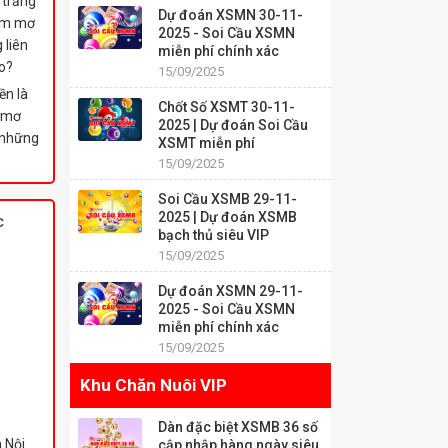
 trắng
Dự đoán XSMN 30-11-
Nằm mơ
2025 - Soi Cầu XSMN
 liên
miễn phí chính xác
o?
15/09/2025
ền là
Chốt Số XSMT 30-11-
 mơ
2025 | Dự đoán Soi Cầu
à những
XSMT miễn phí
15/09/2025
Soi Cầu XSMB 29-11-
2025 | Dự đoán XSMB
c
bạch thủ siêu VIP
15/09/2025
Dự đoán XSMN 29-11-
2025 - Soi Cầu XSMN
miễn phí chính xác
15/09/2025
Khu Chăn Nuôi VIP
Dàn đặc biệt XSMB 36 số
 Nội
cập nhập hàng ngày siêu