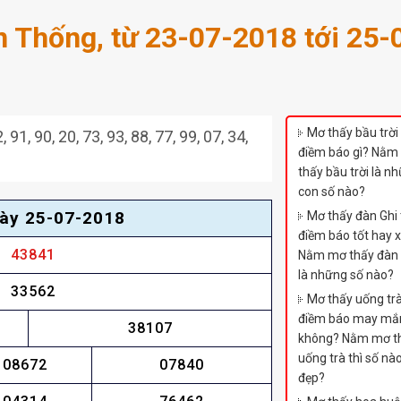
n Thống, từ 23-07-2018 tới 25-0
Mơ thấy bầu trời 
2
,
91
,
90
,
20
,
73
,
93
,
88
,
77
,
99
,
07
,
34
,
điềm báo gì? Nằm
thấy bầu trời là n
con số nào?
gày 25-07-2018
Mơ thấy đàn Ghi 
điềm báo tốt hay 
43841
Nằm mơ thấy đàn 
là những số nào?
33562
Mơ thấy uống trà
điềm báo may mắ
38107
không? Nằm mơ t
uống trà thì số nào
08672
07840
đẹp?