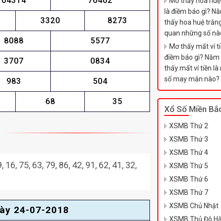
04314
76462
Mơ thấy hoa huệ
là điềm báo gì? 
3320
8273
thấy hoa huệ trắng
quan những số nà
8088
5577
Mơ thấy mất ví ti
điềm báo gì? Nằm
3707
0834
thấy mất ví tiền l
số may mắn nào?
983
504
68
35
Xổ Số Miền Bắ
XSMB Thứ 2
XSMB Thứ 3
XSMB Thứ 4
9
,
16
,
75
,
63
,
79
,
86
,
42
,
91
,
62
,
41
,
32
,
XSMB Thứ 5
XSMB Thứ 6
XSMB Thứ 7
XSMB Chủ Nhật
gày 24-07-2018
XSMB Thủ Đô Hà