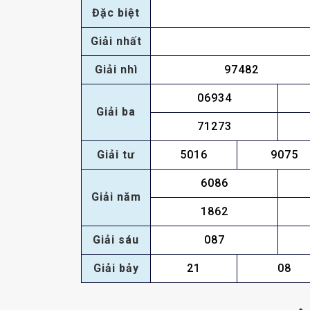
Đặc biệt
Giải nhất
Giải nhì
97482
06934
Giải ba
71273
Giải tư
5016
9075
6086
Giải năm
1862
Giải sáu
087
Giải bảy
21
08