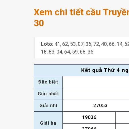
Xem chi tiết cầu Truyề
30
Loto
:
41
,
62
,
53
,
07
,
36
,
72
,
40
,
66
,
14
,
6
18
,
83
,
04
,
64
,
59
,
68
,
35
Kết quả Thứ 4 n
Đặc biệt
Giải nhất
Giải nhì
27053
19036
Giải ba