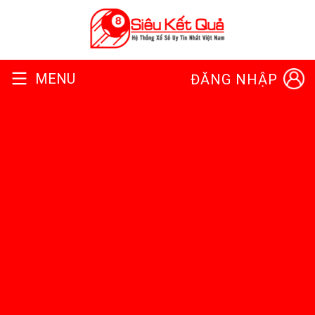
MENU
ĐĂNG NHẬP