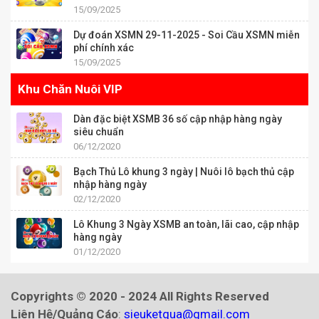
15/09/2025
Dự đoán XSMN 29-11-2025 - Soi Cầu XSMN miễn
phí chính xác
15/09/2025
Khu Chăn Nuôi VIP
Dàn đặc biệt XSMB 36 số cập nhập hàng ngày
siêu chuẩn
06/12/2020
Bạch Thủ Lô khung 3 ngày | Nuôi lô bạch thủ cập
nhập hàng ngày
02/12/2020
Lô Khung 3 Ngày XSMB an toàn, lãi cao, cập nhập
hàng ngày
01/12/2020
Copyrights © 2020 - 2024 All Rights Reserved
Liên Hệ/Quảng Cáo
:
sieuketqua@gmail.com