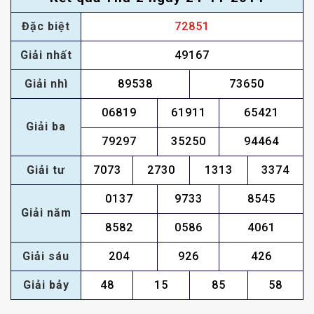
Đặc biệt
72851
Giải nhất
49167
Giải nhì
89538
73650
06819
61911
65421
Giải ba
79297
35250
94464
Giải tư
7073
2730
1313
3374
0137
9733
8545
Giải năm
8582
0586
4061
Giải sáu
204
926
426
Giải bảy
48
15
85
58