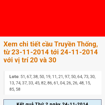
Xem chi tiết cầu Truyền Thống,
từ 23-11-2014 tới 24-11-2014
với vị trí 20 và 30
Loto
:
51
,
67
,
38
,
50
,
19
,
11
,
21
,
97
,
50
,
64
,
73
,
30
,
13
,
74
,
37
,
33
,
45
,
82
,
86
,
61
,
04
,
26
,
26
,
48
,
15
,
85
,
58
Kết quả Thứ 2 ngày 24-11-2014