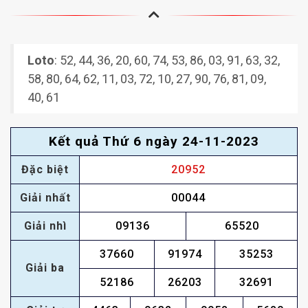
Loto
:
52
,
44
,
36
,
20
,
60
,
74
,
53
,
86
,
03
,
91
,
63
,
32
,
58
,
80
,
64
,
62
,
11
,
03
,
72
,
10
,
27
,
90
,
76
,
81
,
09
,
40
,
61
Kết quả Thứ 6 ngày 24-11-2023
Đặc biệt
20952
Giải nhất
00044
Giải nhì
09136
65520
37660
91974
35253
Giải ba
52186
26203
32691