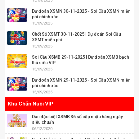
15/09/2025
Dự đoán XSMN 30-11-2025 - Soi Cầu XSMN miễn
phí chính xác
15/09/2025
Chốt Số XSMT 30-11-2025 | Dự đoán Soi Cầu
XSMT miễn phí
15/09/2025
Soi Cầu XSMB 29-11-2025 | Dự đoán XSMB bạch
thủ siêu VIP
15/09/2025
Dự đoán XSMN 29-11-2025 - Soi Cầu XSMN miễn
phí chính xác
15/09/2025
Khu Chăn Nuôi VIP
Dàn đặc biệt XSMB 36 số cập nhập hàng ngày
siêu chuẩn
06/12/2020