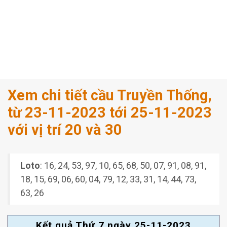
Xem chi tiết cầu Truyền Thống,
từ 23-11-2023 tới 25-11-2023
với vị trí 20 và 30
Loto
:
16
,
24
,
53
,
97
,
10
,
65
,
68
,
50
,
07
,
91
,
08
,
91
,
18
,
15
,
69
,
06
,
60
,
04
,
79
,
12
,
33
,
31
,
14
,
44
,
73
,
63
,
26
Kết quả Thứ 7 ngày 25-11-2023