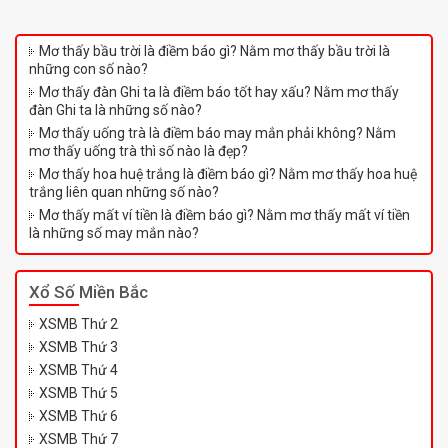
Mơ thấy bầu trời là điềm báo gì? Nằm mơ thấy bầu trời là
những con số nào?
Mơ thấy đàn Ghi ta là điềm báo tốt hay xấu? Nằm mơ thấy
đàn Ghi ta là những số nào?
Mơ thấy uống trà là điềm báo may mắn phải không? Nằm
mơ thấy uống trà thì số nào là đẹp?
Mơ thấy hoa huệ trắng là điềm báo gì? Nằm mơ thấy hoa huệ
trắng liên quan những số nào?
Mơ thấy mất ví tiền là điềm báo gì? Nằm mơ thấy mất ví tiền
là những số may mắn nào?
Xổ Số Miền Bắc
XSMB Thứ 2
XSMB Thứ 3
XSMB Thứ 4
XSMB Thứ 5
XSMB Thứ 6
XSMB Thứ 7