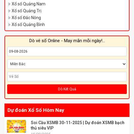
Xổ số Quảng Nam
Xổ số Quảng Trị
Xổ số Đắc Nông
Xổ số Quảng Bình
Dò vé số Online - May mắn mỗi ngày!...
Dò Kết Quả
Dự đoán Xổ Số Hôm Nay
Soi Cầu XSMB 30-11-2025 | Dự đoán XSMB bạch
thủ siêu VIP