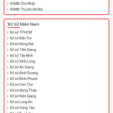
XSMB Chủ Nhật
XSMB Thủ Đô Hà Nội
Xổ Số Miền Nam
Xổ số TP.HCM
Xổ số Bến Tre
Xổ số Đồng Nai
Xổ số Tiền Giang
Xổ số Tây Ninh
Xổ số Vĩnh Long
Xổ số An Giang
Xổ số Bình Dương
Xổ số Bình Phước
Xổ số Cần Thơ
Xổ số Đồng Tháp
Xổ số Kiên Giang
Xổ số Long An
Xổ số Vũng Tàu