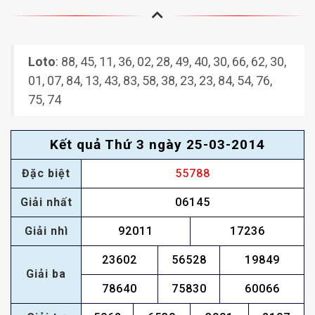
Loto
:
88
,
45
,
11
,
36
,
02
,
28
,
49
,
40
,
30
,
66
,
62
,
30
,
01
,
07
,
84
,
13
,
43
,
83
,
58
,
38
,
23
,
23
,
84
,
54
,
76
,
75
,
74
Kết quả Thứ 3 ngày 25-03-2014
Đặc biệt
55788
Giải nhất
06145
Giải nhì
92011
17236
23602
56528
19849
Giải ba
78640
75830
60066