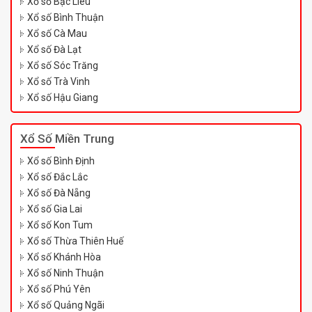
Xổ số Bạc Liêu
Xổ số Bình Thuận
Xổ số Cà Mau
Xổ số Đà Lạt
Xổ số Sóc Trăng
Xổ số Trà Vinh
Xổ số Hậu Giang
Xổ Số Miền Trung
Xổ số Bình Định
Xổ số Đắc Lắc
Xổ số Đà Nẵng
Xổ số Gia Lai
Xổ số Kon Tum
Xổ số Thừa Thiên Huế
Xổ số Khánh Hòa
Xổ số Ninh Thuận
Xổ số Phú Yên
Xổ số Quảng Ngãi