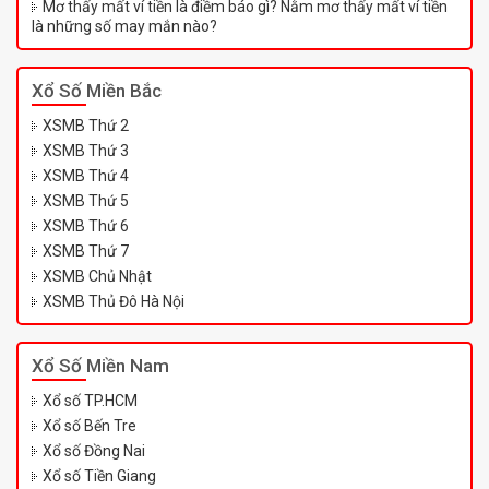
Mơ thấy mất ví tiền là điềm báo gì? Nằm mơ thấy mất ví tiền
là những số may mắn nào?
Xổ Số Miền Bắc
XSMB Thứ 2
XSMB Thứ 3
XSMB Thứ 4
XSMB Thứ 5
XSMB Thứ 6
XSMB Thứ 7
XSMB Chủ Nhật
XSMB Thủ Đô Hà Nội
Xổ Số Miền Nam
Xổ số TP.HCM
Xổ số Bến Tre
Xổ số Đồng Nai
Xổ số Tiền Giang