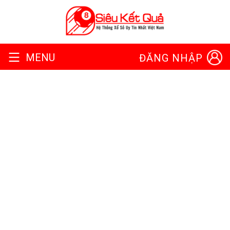
MENU
ĐĂNG NHẬP