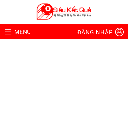
MENU
ĐĂNG NHẬP