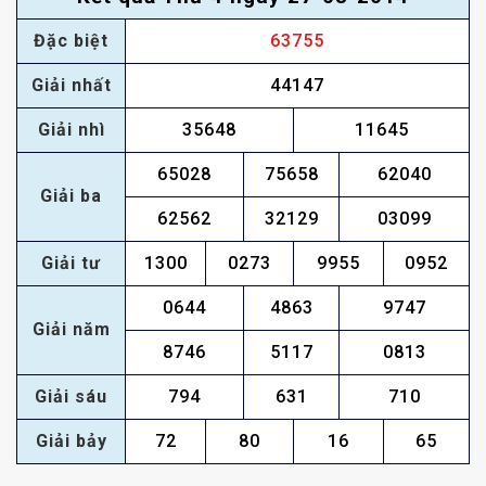
Đặc biệt
63755
Giải nhất
44147
Giải nhì
35648
11645
65028
75658
62040
Giải ba
62562
32129
03099
Giải tư
1300
0273
9955
0952
0644
4863
9747
Giải năm
8746
5117
0813
Giải sáu
794
631
710
Giải bảy
72
80
16
65