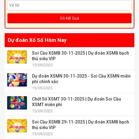
Dò Kết Quả
Dự đoán Xổ Số Hôm Nay
Soi Cầu XSMB 30-11-2025 | Dự đoán XSMB bạch
thủ siêu VIP
15/09/2025
Dự đoán XSMN 30-11-2025 - Soi Cầu XSMN miễn
phí chính xác
15/09/2025
Chốt Số XSMT 30-11-2025 | Dự đoán Soi Cầu
XSMT miễn phí
15/09/2025
Soi Cầu XSMB 29-11-2025 | Dự đoán XSMB bạch
thủ siêu VIP
15/09/2025