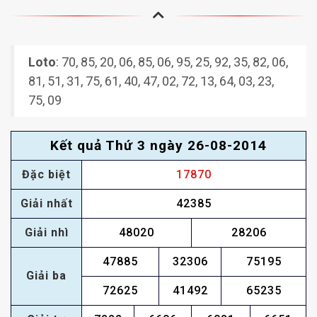
Loto
:
70
,
85
,
20
,
06
,
85
,
06
,
95
,
25
,
92
,
35
,
82
,
06
,
81
,
51
,
31
,
75
,
61
,
40
,
47
,
02
,
72
,
13
,
64
,
03
,
23
,
75
,
09
Kết quả Thứ 3 ngày 26-08-2014
Đặc biệt
17870
Giải nhất
42385
Giải nhì
48020
28206
47885
32306
75195
Giải ba
72625
41492
65235