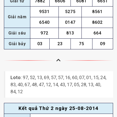
Giải tư
7882
6606
6081
6651
9531
5275
8561
Giải năm
6540
0147
8602
Giải sáu
972
813
664
Giải bảy
03
23
75
09
Loto
:
97
,
52
,
13
,
69
,
57
,
57
,
16
,
60
,
07
,
01
,
15
,
24
,
83
,
40
,
67
,
48
,
47
,
12
,
14
,
43
,
17
,
05
,
28
,
13
,
40
,
84
,
12
Kết quả Thứ 2 ngày 25-08-2014