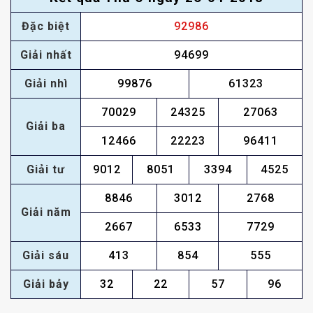
Đặc biệt
92986
Giải nhất
94699
Giải nhì
99876
61323
70029
24325
27063
Giải ba
12466
22223
96411
Giải tư
9012
8051
3394
4525
8846
3012
2768
Giải năm
2667
6533
7729
Giải sáu
413
854
555
Giải bảy
32
22
57
96