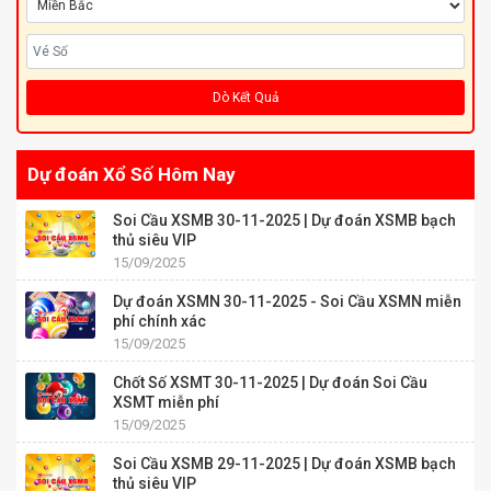
Dò Kết Quả
Dự đoán Xổ Số Hôm Nay
Soi Cầu XSMB 30-11-2025 | Dự đoán XSMB bạch
thủ siêu VIP
15/09/2025
Dự đoán XSMN 30-11-2025 - Soi Cầu XSMN miễn
phí chính xác
15/09/2025
Chốt Số XSMT 30-11-2025 | Dự đoán Soi Cầu
XSMT miễn phí
15/09/2025
Soi Cầu XSMB 29-11-2025 | Dự đoán XSMB bạch
thủ siêu VIP