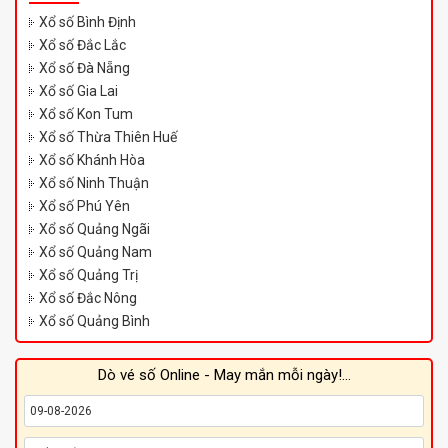
Xổ số Bình Định
Xổ số Đắc Lắc
Xổ số Đà Nẵng
Xổ số Gia Lai
Xổ số Kon Tum
Xổ số Thừa Thiên Huế
Xổ số Khánh Hòa
Xổ số Ninh Thuận
Xổ số Phú Yên
Xổ số Quảng Ngãi
Xổ số Quảng Nam
Xổ số Quảng Trị
Xổ số Đắc Nông
Xổ số Quảng Bình
Dò vé số Online - May mắn mỗi ngày!...