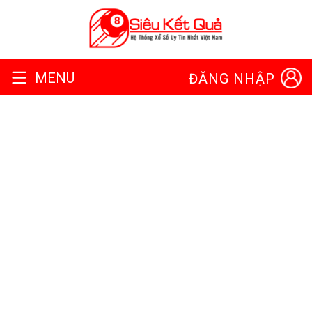
MENU
ĐĂNG NHẬP