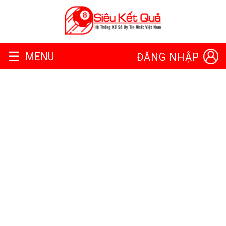
MENU
ĐĂNG NHẬP