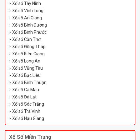
Xổ số Tây Ninh
Xổ số Vĩnh Long
Xổ số An Giang
Xổ số Bình Dương
Xổ số Bình Phước
Xổ số Cần Thơ
Xổ số Đồng Tháp
Xổ số Kiên Giang
Xổ số Long An
Xổ số Vũng Tàu
Xổ số Bạc Liêu
Xổ số Bình Thuận
Xổ số Cà Mau
Xổ số Đà Lạt
Xổ số Sóc Trăng
Xổ số Trà Vinh
Xổ số Hậu Giang
Xổ Số Miền Trung