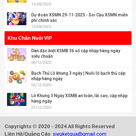
15/09/2025
Dự đoán XSMN 29-11-2025 - Soi Cầu XSMN miễn
phí chính xác
15/09/2025
Khu Chăn Nuôi VIP
Dàn đặc biệt XSMB 36 số cập nhập hàng ngày
siêu chuẩn
06/12/2020
Bạch Thủ Lô khung 3 ngày | Nuôi lô bạch thủ cập
nhập hàng ngày
02/12/2020
Lô Khung 3 Ngày XSMB an toàn, lãi cao, cập nhập
hàng ngày
01/12/2020
Copyrights © 2020 - 2024 All Rights Reserved
Liên Hệ/Quảng Cáo
:
sieuketqua@gmail.com