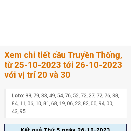
Xem chi tiết cầu Truyền Thống,
từ 25-10-2023 tới 26-10-2023
với vị trí 20 và 30
Loto
:
88
,
79
,
33
,
49
,
54
,
76
,
52
,
72
,
27
,
72
,
76
,
38
,
84
,
11
,
06
,
10
,
81
,
68
,
19
,
06
,
23
,
82
,
00
,
94
,
00
,
43
,
95
Kết quả Thứ 5 ngày 26-10-2023