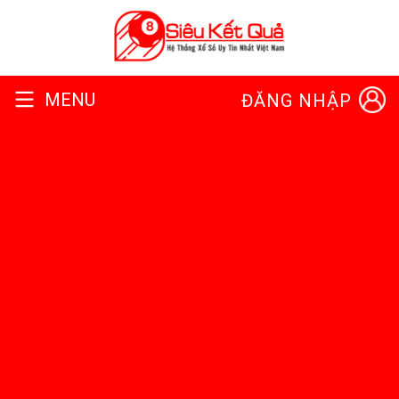
MENU
ĐĂNG NHẬP