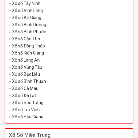
Xổ số Tây Ninh
Xổ số Vĩnh Long
Xổ số An Giang
Xổ số Bình Dương
Xổ số Bình Phước
Xổ số Cần Thơ
Xổ số Đồng Tháp
Xổ số Kiên Giang
Xổ số Long An
Xổ số Vũng Tàu
Xổ số Bạc Liêu
Xổ số Bình Thuận
Xổ số Cà Mau
Xổ số Đà Lạt
Xổ số Sóc Trăng
Xổ số Trà Vinh
Xổ số Hậu Giang
Xổ Số Miền Trung