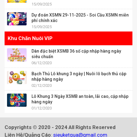
15/09/2025
Dự đoán XSMN 29-11-2025 - Soi Cầu XSMN miễn
phí chính xác
15/09/2025
Khu Chăn Nuôi VIP
Dàn đặc biệt XSMB 36 số cập nhập hàng ngày
siêu chuẩn
06/12/2020
Bạch Thủ Lô khung 3 ngày | Nuôi lô bạch thủ cập
nhập hàng ngày
02/12/2020
Lô Khung 3 Ngày XSMB an toàn, lãi cao, cập nhập
hàng ngày
01/12/2020
Copyrights © 2020 - 2024 All Rights Reserved
Liên Hệ/Quảng Cáo
:
sieuketqua@gmail.com