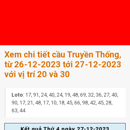
Xem chi tiết cầu Truyền Thống,
từ 26-12-2023 tới 27-12-2023
với vị trí 20 và 30
Loto
:
17
,
91
,
24
,
40
,
24
,
19
,
48
,
69
,
32
,
36
,
27
,
40
,
90
,
17
,
21
,
48
,
17
,
10
,
18
,
45
,
66
,
98
,
42
,
45
,
28
,
63
,
44
Kết quả Thứ 4 ngày 27-12-2023