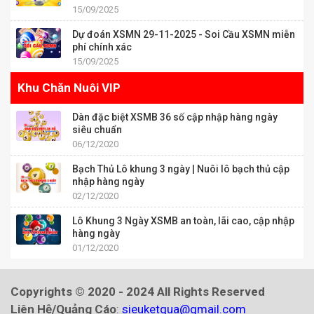
15/09/2025
Dự đoán XSMN 29-11-2025 - Soi Cầu XSMN miễn
phí chính xác
15/09/2025
Khu Chăn Nuôi VIP
Dàn đặc biệt XSMB 36 số cập nhập hàng ngày
siêu chuẩn
06/12/2020
Bạch Thủ Lô khung 3 ngày | Nuôi lô bạch thủ cập
nhập hàng ngày
02/12/2020
Lô Khung 3 Ngày XSMB an toàn, lãi cao, cập nhập
hàng ngày
01/12/2020
Copyrights © 2020 - 2024 All Rights Reserved
Liên Hệ/Quảng Cáo
:
sieuketqua@gmail.com