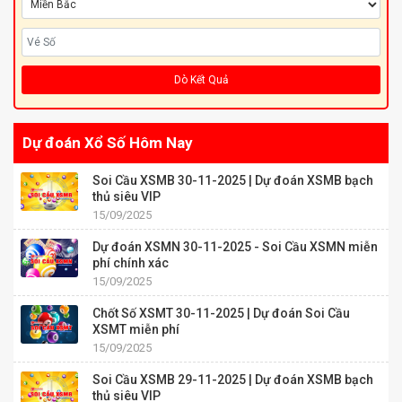
Dò Kết Quả
Dự đoán Xổ Số Hôm Nay
Soi Cầu XSMB 30-11-2025 | Dự đoán XSMB bạch
thủ siêu VIP
15/09/2025
Dự đoán XSMN 30-11-2025 - Soi Cầu XSMN miễn
phí chính xác
15/09/2025
Chốt Số XSMT 30-11-2025 | Dự đoán Soi Cầu
XSMT miễn phí
15/09/2025
Soi Cầu XSMB 29-11-2025 | Dự đoán XSMB bạch
thủ siêu VIP