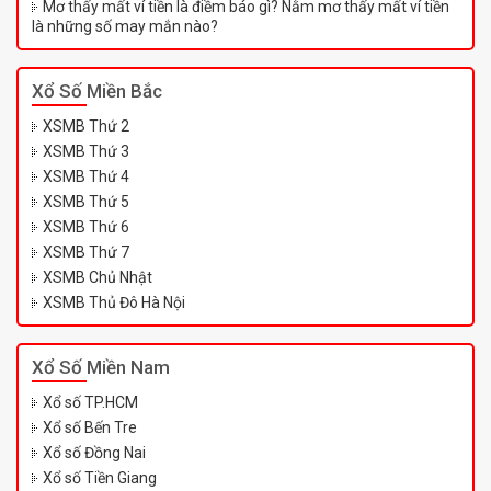
Mơ thấy mất ví tiền là điềm báo gì? Nằm mơ thấy mất ví tiền
là những số may mắn nào?
Xổ Số Miền Bắc
XSMB Thứ 2
XSMB Thứ 3
XSMB Thứ 4
XSMB Thứ 5
XSMB Thứ 6
XSMB Thứ 7
XSMB Chủ Nhật
XSMB Thủ Đô Hà Nội
Xổ Số Miền Nam
Xổ số TP.HCM
Xổ số Bến Tre
Xổ số Đồng Nai
Xổ số Tiền Giang