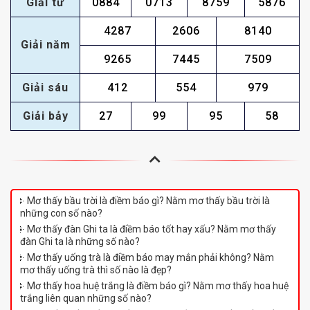
Giải tư
0884
0713
8759
5876
4287
2606
8140
Giải năm
9265
7445
7509
Giải sáu
412
554
979
Giải bảy
27
99
95
58
Mơ thấy bầu trời là điềm báo gì? Nằm mơ thấy bầu trời là
những con số nào?
Mơ thấy đàn Ghi ta là điềm báo tốt hay xấu? Nằm mơ thấy
đàn Ghi ta là những số nào?
Mơ thấy uống trà là điềm báo may mắn phải không? Nằm
mơ thấy uống trà thì số nào là đẹp?
Mơ thấy hoa huệ trắng là điềm báo gì? Nằm mơ thấy hoa huệ
trắng liên quan những số nào?