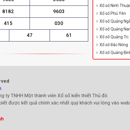
Xổ số Ninh Thuậ
8182
9603
Xổ số Phú Yên
Xổ số Quảng Ngã
415
030
Xổ số Quảng N
47
61
Xổ số Quảng Trị
Xổ số Đắc Nông
Xổ số Quảng Bìn
rved
m
g ty TNHH Một thành viên Xổ số kiến thiết Thủ đô.
biết được kết quả chính xác nhất quý khách vui lòng vào web
nh