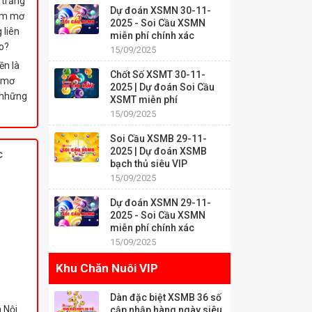
 trắng
Dự đoán XSMN 30-11-
Nằm mơ
2025 - Soi Cầu XSMN
 liên
miễn phí chính xác
o?
15/09/2025
ền là
Chốt Số XSMT 30-11-
 mơ
2025 | Dự đoán Soi Cầu
à những
XSMT miễn phí
15/09/2025
Soi Cầu XSMB 29-11-
2025 | Dự đoán XSMB
c
bạch thủ siêu VIP
15/09/2025
Dự đoán XSMN 29-11-
2025 - Soi Cầu XSMN
miễn phí chính xác
15/09/2025
Khu Chăn Nuôi VIP
Dàn đặc biệt XSMB 36 số
 Nội
cập nhập hàng ngày siêu