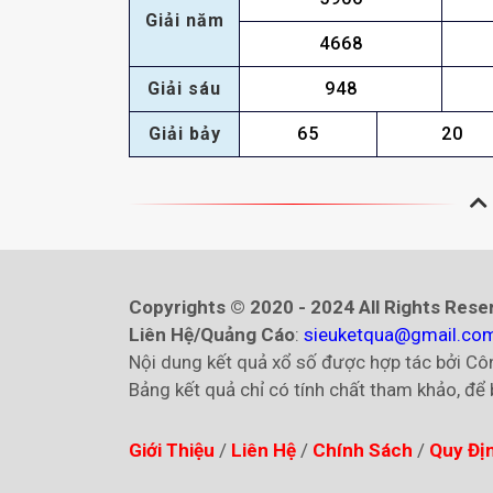
Giải năm
4668
Giải sáu
948
Giải bảy
65
20
Copyrights © 2020 - 2024 All Rights Rese
Liên Hệ/Quảng Cáo
:
sieuketqua@gmail.co
Nội dung kết quả xổ số được hợp tác bởi Côn
Bảng kết quả chỉ có tính chất tham khảo, để 
Giới Thiệu
/
Liên Hệ
/
Chính Sách
/
Quy Đị