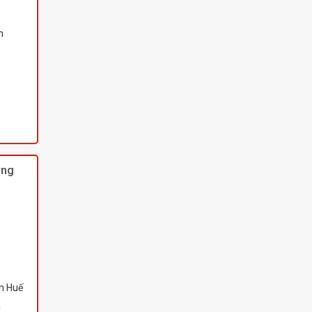
n
ung
n Huế
a