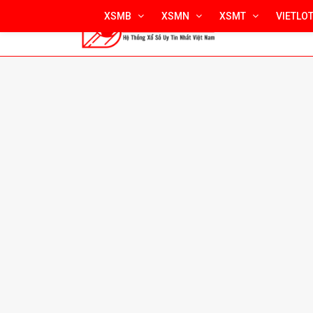
XSMB
XSMN
XSMT
VIETLO