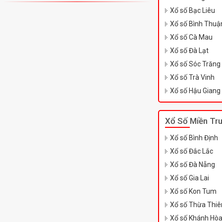
Xổ số Bạc Liêu
Xổ số Bình Thuậ
Xổ số Cà Mau
Xổ số Đà Lạt
Xổ số Sóc Trăng
Xổ số Trà Vinh
Xổ số Hậu Giang
Xổ Số Miền Tr
Xổ số Bình Định
Xổ số Đắc Lắc
Xổ số Đà Nẵng
Xổ số Gia Lai
Xổ số Kon Tum
Xổ số Thừa Thiê
Xổ số Khánh Hò