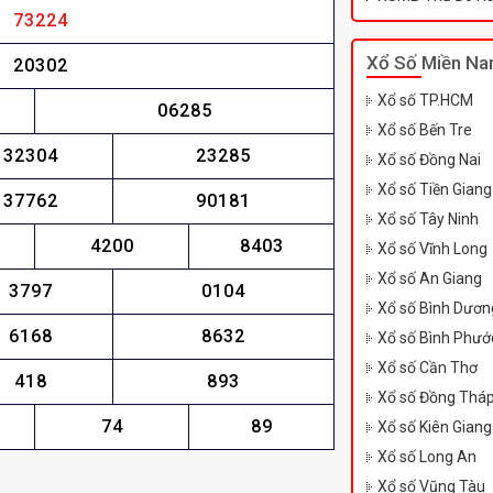
73224
Xổ Số Miền N
20302
Xổ số TP.HCM
06285
Xổ số Bến Tre
32304
23285
Xổ số Đồng Nai
Xổ số Tiền Giang
37762
90181
Xổ số Tây Ninh
4200
8403
Xổ số Vĩnh Long
Xổ số An Giang
3797
0104
Xổ số Bình Dươn
6168
8632
Xổ số Bình Phướ
Xổ số Cần Thơ
418
893
Xổ số Đồng Thá
74
89
Xổ số Kiên Giang
Xổ số Long An
Xổ số Vũng Tàu