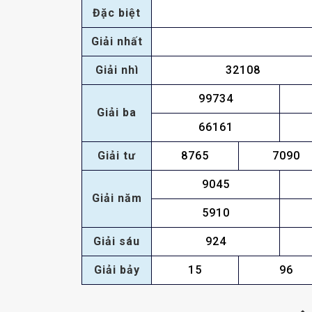
Đặc biệt
Giải nhất
Giải nhì
32108
99734
Giải ba
66161
Giải tư
8765
7090
9045
Giải năm
5910
Giải sáu
924
Giải bảy
15
96