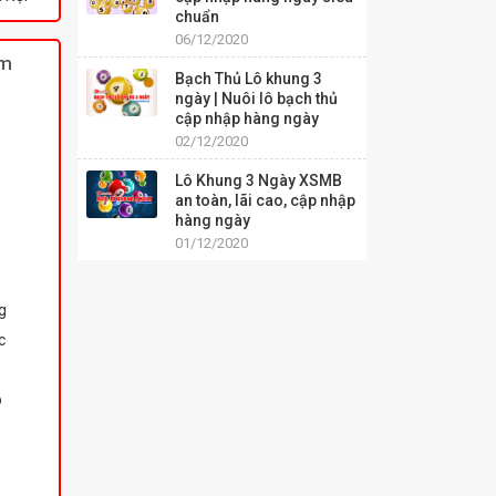
chuẩn
06/12/2020
am
Bạch Thủ Lô khung 3
ngày | Nuôi lô bạch thủ
cập nhập hàng ngày
02/12/2020
Lô Khung 3 Ngày XSMB
an toàn, lãi cao, cập nhập
hàng ngày
01/12/2020
g
c
p