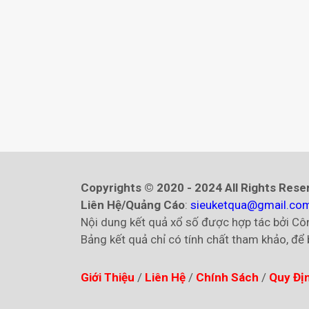
Copyrights © 2020 - 2024 All Rights Rese
Liên Hệ/Quảng Cáo
:
sieuketqua@gmail.co
Nội dung kết quả xổ số được hợp tác bởi Côn
Bảng kết quả chỉ có tính chất tham khảo, để 
Giới Thiệu
/
Liên Hệ
/
Chính Sách
/
Quy Đị