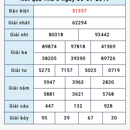
Đặc biệt
51357
Giải nhất
62294
Giải nhì
80318
93442
89874
97818
41969
Giải ba
38205
39390
89726
Giải tư
5275
7157
5025
0719
5947
3963
2830
Giải năm
5881
3621
5768
Giải sáu
447
132
928
Giải bảy
95
39
67
30