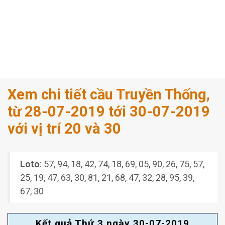
Xem chi tiết cầu Truyền Thống,
từ 28-07-2019 tới 30-07-2019
với vị trí 20 và 30
Loto
:
57
,
94
,
18
,
42
,
74
,
18
,
69
,
05
,
90
,
26
,
75
,
57
,
25
,
19
,
47
,
63
,
30
,
81
,
21
,
68
,
47
,
32
,
28
,
95
,
39
,
67
,
30
Kết quả Thứ 3 ngày 30-07-2019