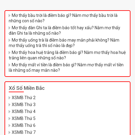
Mơ thấy bầu trời là điềm báo gì? Nằm mơ thấy bầu trời là
những con số nào?
Mơ thấy đàn Ghi ta là điềm báo tốt hay xấu? Nằm mơ thấy
đàn Ghi ta là những số nào?
Mơ thấy uống trà là điềm báo may mắn phải không? Nằm
mơ thấy uống trà thì số nào là đẹp?
Mơ thấy hoa huệ trắng là điềm báo gì? Nằm mơ thấy hoa huệ
trắng liên quan những số nào?
Mơ thấy mất ví tiền là điềm báo gì? Nằm mơ thấy mất ví tiền
là những số may mắn nào?
Xổ Số Miền Bắc
XSMB Thứ 2
XSMB Thứ 3
XSMB Thứ 4
XSMB Thứ 5
XSMB Thứ 6
XSMB Thứ 7