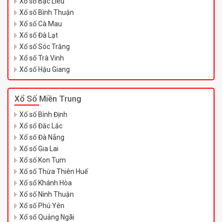
Xổ số Bạc Liêu
Xổ số Bình Thuận
Xổ số Cà Mau
Xổ số Đà Lạt
Xổ số Sóc Trăng
Xổ số Trà Vinh
Xổ số Hậu Giang
Xổ Số Miền Trung
Xổ số Bình Định
Xổ số Đắc Lắc
Xổ số Đà Nẵng
Xổ số Gia Lai
Xổ số Kon Tum
Xổ số Thừa Thiên Huế
Xổ số Khánh Hòa
Xổ số Ninh Thuận
Xổ số Phú Yên
Xổ số Quảng Ngãi