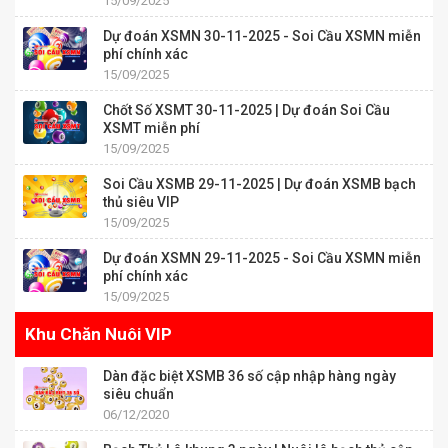
15/09/2025
Dự đoán XSMN 30-11-2025 - Soi Cầu XSMN miễn
phí chính xác
15/09/2025
Chốt Số XSMT 30-11-2025 | Dự đoán Soi Cầu
XSMT miễn phí
15/09/2025
Soi Cầu XSMB 29-11-2025 | Dự đoán XSMB bạch
thủ siêu VIP
15/09/2025
Dự đoán XSMN 29-11-2025 - Soi Cầu XSMN miễn
phí chính xác
15/09/2025
Khu Chăn Nuôi VIP
Dàn đặc biệt XSMB 36 số cập nhập hàng ngày
siêu chuẩn
06/12/2020