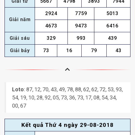
Giải tư
5667
4798
3893
7944
2924
7759
5013
Giải năm
4673
9473
6416
Giải sáu
329
993
439
Giải bảy
73
16
79
43
Loto
:
87
,
12
,
70
,
43
,
49
,
78
,
88
,
62
,
62
,
72
,
53
,
93
,
54
,
19
,
10
,
28
,
92
,
05
,
73
,
36
,
73
,
17
,
08
,
54
,
34
,
00
,
67
Kết quả Thứ 4 ngày 29-08-2018