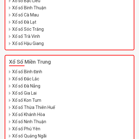
Xổ số Bạc Liêu
Xổ số Bình Thuận
Xổ số Cà Mau
Xổ số Đà Lạt
Xổ số Sóc Trăng
Xổ số Trà Vinh
Xổ số Hậu Giang
Xổ Số Miền Trung
Xổ số Bình Định
Xổ số Đắc Lắc
Xổ số Đà Nẵng
Xổ số Gia Lai
Xổ số Kon Tum
Xổ số Thừa Thiên Huế
Xổ số Khánh Hòa
Xổ số Ninh Thuận
Xổ số Phú Yên
Xổ số Quảng Ngãi