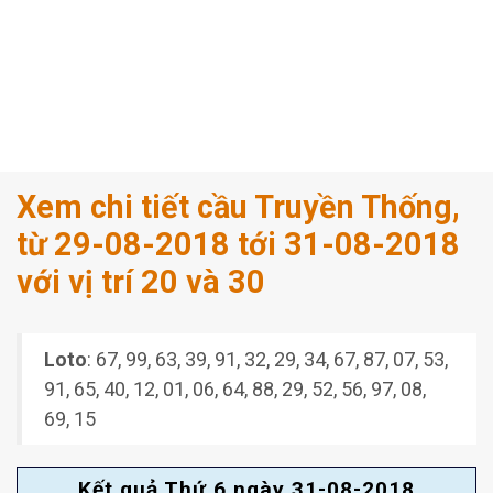
Xem chi tiết cầu Truyền Thống,
từ 29-08-2018 tới 31-08-2018
với vị trí 20 và 30
Loto
:
67
,
99
,
63
,
39
,
91
,
32
,
29
,
34
,
67
,
87
,
07
,
53
,
91
,
65
,
40
,
12
,
01
,
06
,
64
,
88
,
29
,
52
,
56
,
97
,
08
,
69
,
15
Kết quả Thứ 6 ngày 31-08-2018