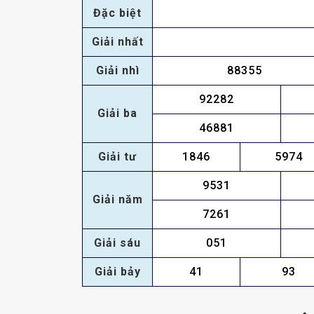
Đặc biệt
Giải nhất
Giải nhì
88355
92282
Giải ba
46881
Giải tư
1846
5974
9531
Giải năm
7261
Giải sáu
051
Giải bảy
41
93