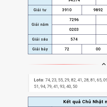
94574
Giải tư
3910
9892
7296
Giải năm
0203
Giải sáu
574
Giải bảy
72
00
Loto
:
74
,
23
,
55
,
29
,
82
,
41
,
28
,
81
,
65
,
0
51
,
94
,
79
,
41
,
93
,
40
,
50
Kết quả Chủ Nhật 