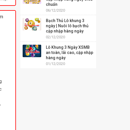
chuẩn
06/12/2020
am
Bạch Thủ Lô khung 3
ngày | Nuôi lô bạch thủ
cập nhập hàng ngày
02/12/2020
Lô Khung 3 Ngày XSMB
an toàn, lãi cao, cập nhập
hàng ngày
01/12/2020
g
c
p