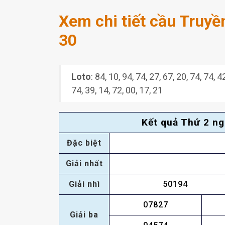
Xem chi tiết cầu Truyề
30
Loto
:
84
,
10
,
94
,
74
,
27
,
67
,
20
,
74
,
74
,
4
74
,
39
,
14
,
72
,
00
,
17
,
21
Kết quả Thứ 2 n
Đặc biệt
Giải nhất
Giải nhì
50194
07827
Giải ba