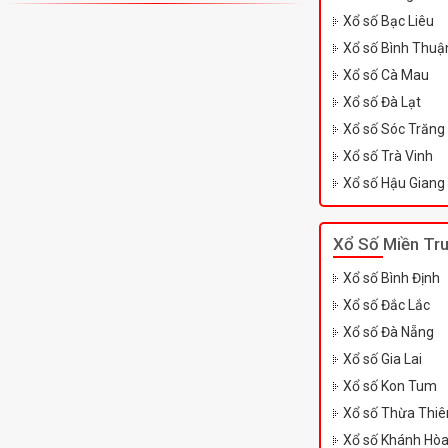
Xổ số Bạc Liêu
Xổ số Bình Thuậ
Xổ số Cà Mau
Xổ số Đà Lạt
Xổ số Sóc Trăng
Xổ số Trà Vinh
Xổ số Hậu Giang
Xổ Số Miền Tr
Xổ số Bình Định
Xổ số Đắc Lắc
Xổ số Đà Nẵng
Xổ số Gia Lai
Xổ số Kon Tum
Xổ số Thừa Thiê
Xổ số Khánh Hò