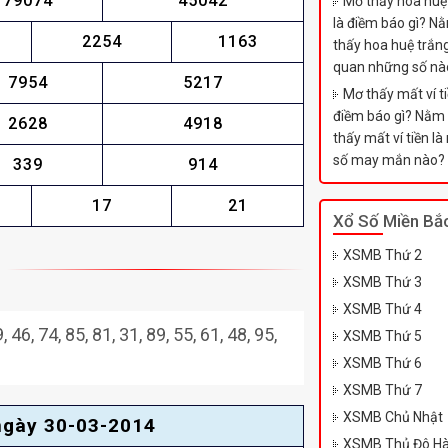
79074
45042
Mơ thấy hoa huệ
là điềm báo gì? 
2254
1163
thấy hoa huệ trắng
quan những số nà
7954
5217
Mơ thấy mất ví ti
điềm báo gì? Nằm
2628
4918
thấy mất ví tiền l
số may mắn nào?
339
914
17
21
Xổ Số Miền Bắ
XSMB Thứ 2
XSMB Thứ 3
XSMB Thứ 4
9
,
46
,
74
,
85
,
81
,
31
,
89
,
55
,
61
,
48
,
95
,
XSMB Thứ 5
XSMB Thứ 6
XSMB Thứ 7
XSMB Chủ Nhật
ngày 30-03-2014
XSMB Thủ Đô Hà