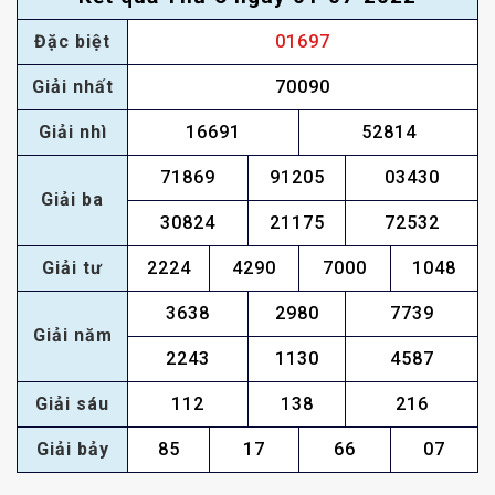
Đặc biệt
01697
Giải nhất
70090
Giải nhì
16691
52814
71869
91205
03430
Giải ba
30824
21175
72532
Giải tư
2224
4290
7000
1048
3638
2980
7739
Giải năm
2243
1130
4587
Giải sáu
112
138
216
Giải bảy
85
17
66
07