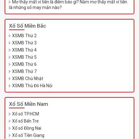
Mơ thấy mất ví tiền là điềm báo gì? Nằm mơ thấy mất ví tiền
là những số may mắn nào?
Xổ Số Miền Bắc
XSMB Thứ 2
XSMB Thứ 3
XSMB Thứ 4
XSMB Thứ 5
XSMB Thứ 6
XSMB Thứ 7
XSMB Chủ Nhật
XSMB Thủ Đô Hà Nội
Xổ Số Miền Nam
Xổ số TP.HCM
Xổ số Bến Tre
Xổ số Đồng Nai
Xổ số Tiền Giang