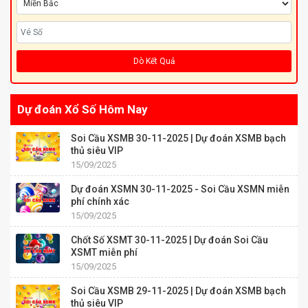
Dò Kết Quả
Dự đoán Xổ Số Hôm Nay
Soi Cầu XSMB 30-11-2025 | Dự đoán XSMB bạch
thủ siêu VIP
15/09/2025
Dự đoán XSMN 30-11-2025 - Soi Cầu XSMN miễn
phí chính xác
15/09/2025
Chốt Số XSMT 30-11-2025 | Dự đoán Soi Cầu
XSMT miễn phí
15/09/2025
Soi Cầu XSMB 29-11-2025 | Dự đoán XSMB bạch
thủ siêu VIP