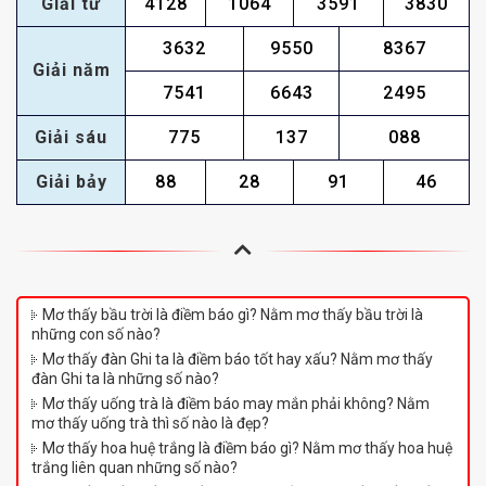
Giải tư
4128
1064
3591
3830
3632
9550
8367
Giải năm
7541
6643
2495
Giải sáu
775
137
088
Giải bảy
88
28
91
46
Mơ thấy bầu trời là điềm báo gì? Nằm mơ thấy bầu trời là
những con số nào?
Mơ thấy đàn Ghi ta là điềm báo tốt hay xấu? Nằm mơ thấy
đàn Ghi ta là những số nào?
Mơ thấy uống trà là điềm báo may mắn phải không? Nằm
mơ thấy uống trà thì số nào là đẹp?
Mơ thấy hoa huệ trắng là điềm báo gì? Nằm mơ thấy hoa huệ
trắng liên quan những số nào?