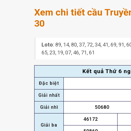
Xem chi tiết cầu Truyề
30
Loto
:
89
,
14
,
80
,
37
,
72
,
34
,
41
,
69
,
91
,
6
65
,
23
,
19
,
07
,
46
,
71
,
61
Kết quả Thứ 6 n
Đặc biệt
Giải nhất
Giải nhì
50680
46172
Giải ba