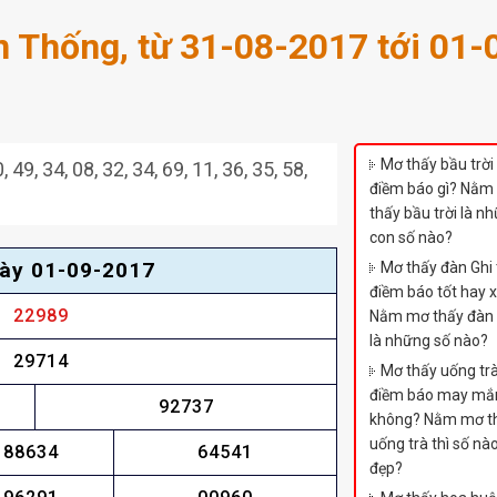
n Thống, từ 31-08-2017 tới 01-0
Mơ thấy bầu trời 
0
,
49
,
34
,
08
,
32
,
34
,
69
,
11
,
36
,
35
,
58
,
điềm báo gì? Nằm
thấy bầu trời là n
con số nào?
gày 01-09-2017
Mơ thấy đàn Ghi 
điềm báo tốt hay 
22989
Nằm mơ thấy đàn 
là những số nào?
29714
Mơ thấy uống trà
điềm báo may mắ
92737
không? Nằm mơ t
uống trà thì số nào
88634
64541
đẹp?