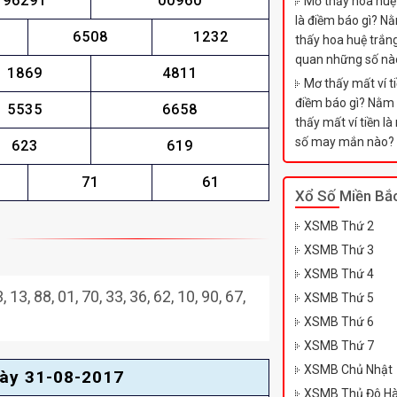
96291
00960
Mơ thấy hoa huệ
là điềm báo gì? 
6508
1232
thấy hoa huệ trắng
quan những số nà
1869
4811
Mơ thấy mất ví ti
điềm báo gì? Nằm
5535
6658
thấy mất ví tiền l
số may mắn nào?
623
619
71
61
Xổ Số Miền Bắ
XSMB Thứ 2
XSMB Thứ 3
XSMB Thứ 4
3
,
13
,
88
,
01
,
70
,
33
,
36
,
62
,
10
,
90
,
67
,
XSMB Thứ 5
XSMB Thứ 6
XSMB Thứ 7
XSMB Chủ Nhật
gày 31-08-2017
XSMB Thủ Đô Hà