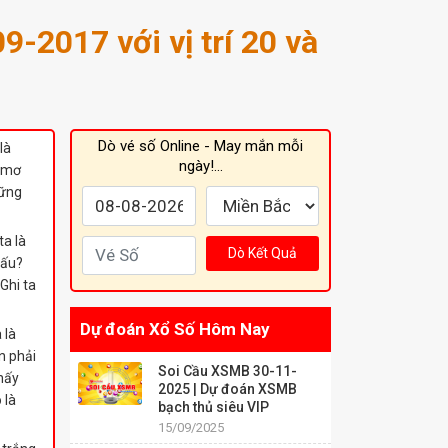
9-2017 với vị trí 20 và
Dò vé số Online - May mắn mỗi
là
ngày!...
 mơ
hững
ta là
Dò Kết Quả
xấu?
Ghi ta
Dự đoán Xổ Số Hôm Nay
 là
n phải
Soi Cầu XSMB 30-11-
hấy
2025 | Dự đoán XSMB
 là
bạch thủ siêu VIP
15/09/2025