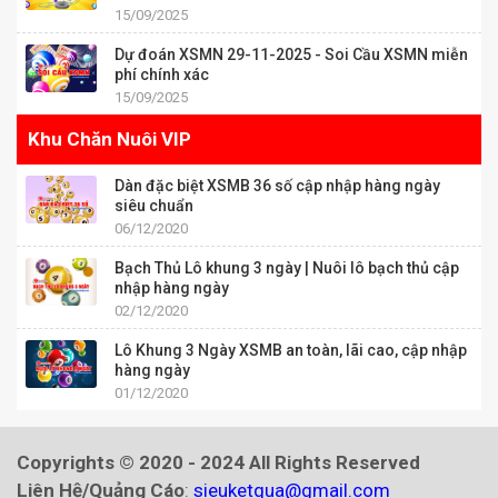
15/09/2025
Dự đoán XSMN 29-11-2025 - Soi Cầu XSMN miễn
phí chính xác
15/09/2025
Khu Chăn Nuôi VIP
Dàn đặc biệt XSMB 36 số cập nhập hàng ngày
siêu chuẩn
06/12/2020
Bạch Thủ Lô khung 3 ngày | Nuôi lô bạch thủ cập
nhập hàng ngày
02/12/2020
Lô Khung 3 Ngày XSMB an toàn, lãi cao, cập nhập
hàng ngày
01/12/2020
Copyrights © 2020 - 2024 All Rights Reserved
Liên Hệ/Quảng Cáo
:
sieuketqua@gmail.com