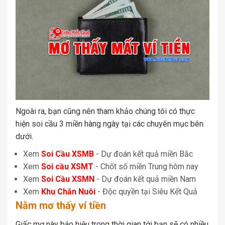
Ngoài ra, bạn cũng nên tham khảo chúng tôi có thực
hiện soi cầu 3 miền hàng ngày tại các chuyên mục bên
dưới.
Xem
Soi Cầu XSMB
- Dự đoán kết quả miền Bắc
Xem
Soi cầu XSMT
- Chốt số miền Trung hôm nay
Xem
Soi Cầu XSMN
- Dự đoán kết quả miền Nam
Xem
Khu Chăn Nuôi
- Độc quyền tại Siêu Kết Quả
Nằm mơ thấy ví tiền
Giấc mơ này báo hiệu trong thời gian tới bạn sẽ có nhiều