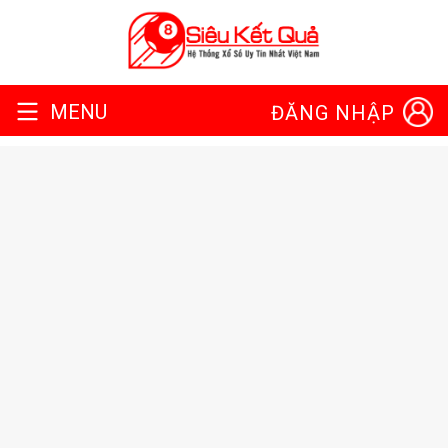
MENU
ĐĂNG NHẬP