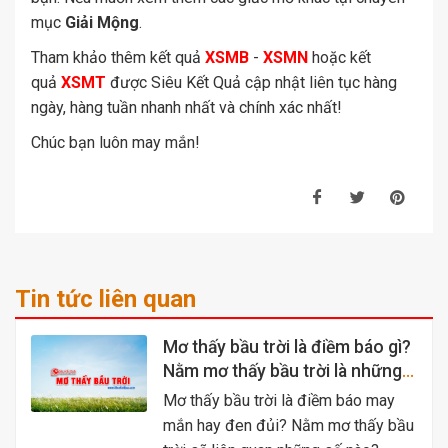
mục
Giải Mộng
.
Tham khảo thêm kết quả
XSMB
-
XSMN
hoặc kết
quả
XSMT
được Siêu Kết Quả cập nhật liên tục hàng
ngày, hàng tuần nhanh nhất và chính xác nhất!
Chúc bạn luôn may mắn!
Tin tức liên quan
Mơ thấy bầu trời là điềm báo gì?
Nằm mơ thấy bầu trời là những
con số nào?
Mơ thấy bầu trời là điềm báo may
mắn hay đen đủi? Nằm mơ thấy bầu