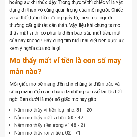
hoảng sợ khi thức dậy. Trong thực tế thì chiếc ví là vật
dụng đi theo vô cùng quan trọng của mỗi người. Chiếc
ví có thể đựng tiền, đựng giấy tờ,...nên mọi người
thường cất giữ rất cẩn thận. Vậy liệu khi chúng ta mơ
thấy mất ví thì có phải là điềm báo sắp mất tiền, mất
của hay không? Hãy cùng tìm hiểu bài viết bên dưới để
xem ý nghĩa của nó là gì.
Mơ thấy mất ví tiền là con số may
mắn nào?
Mỗi giấc mơ sẽ mang đến cho chúng ta điềm báo và
cũng mang đến cho chúng ta những con số tài lộc bất
ngờ. Bên dưới là một số giấc mơ hay gặp:
Nằm mơ thấy ví tiền loại nhỏ:
31 - 20
Nằm mơ thấy mất ví tiền:
50 - 47
Nằm mơ thấy tiền trong ví:
48 - 21
Nằm mơ thấy rơi ví tiền:
02 - 71