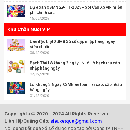
Dự đoán XSMN 29-11-2025 - Soi Cầu XSMN miễn
phí chính xác
15/09/2025
Khu Chăn Nuôi VIP
Dàn đặc biệt XSMB 36 số cập nhập hàng ngày
siêu chuẩn
06/12/2020
Bạch Thủ Lô khung 3 ngày | Nuôi lô bạch thủ cập
nhập hàng ngày
02/12/2020
Lô Khung 3 Ngày XSMB an toàn, lãi cao, cập nhập
hàng ngày
01/12/2020
Copyrights © 2020 - 2024 All Rights Reserved
Liên Hệ/Quảng Cáo
:
sieuketqua@gmail.com
Nội dung kết quả xổ số được hợp tác bởi Công ty TNHH