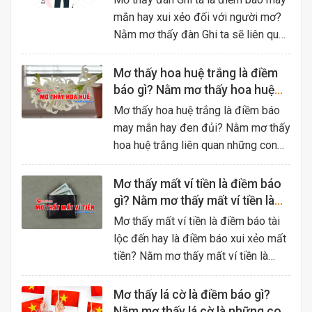
mắn hay xui xẻo đối với người mơ?
Nằm mơ thấy đàn Ghi ta sẽ liên quan
những con số nào?
Mơ thấy hoa huệ trắng là điềm
báo gì? Nằm mơ thấy hoa huệ
trắng liên quan những số nào?
Mơ thấy hoa huệ trắng là điềm báo
may mắn hay đen đủi? Nằm mơ thấy
hoa huệ trắng liên quan những con
số may mắn nào?
Mơ thấy mất ví tiền là điềm báo
gì? Nằm mơ thấy mất ví tiền là
những số may mắn nào?
Mơ thấy mất ví tiền là điềm báo tài
lộc đến hay là điềm báo xui xẻo mất
tiền? Nằm mơ thấy mất ví tiền là
những con số may mắn nào?
Mơ thấy lá cờ là điềm báo gì?
Nằm mơ thấy lá cờ là những con