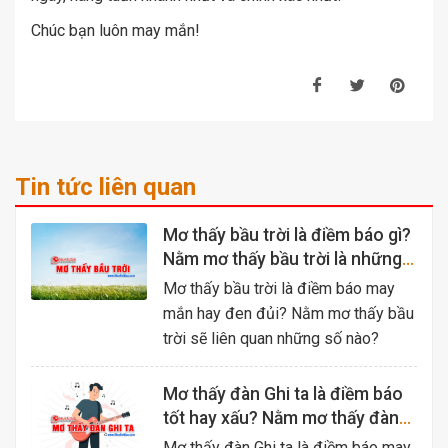
Chúc bạn luôn may mắn!
Tin tức liên quan
Mơ thấy bầu trời là điềm báo gì?
Nằm mơ thấy bầu trời là những
con số nào?
Mơ thấy bầu trời là điềm báo may
mắn hay đen đủi? Nằm mơ thấy bầu
trời sẽ liên quan những số nào?
Mơ thấy đàn Ghi ta là điềm báo
tốt hay xấu? Nằm mơ thấy đàn
Ghi ta là những số nào?
Mơ thấy đàn Ghi ta là điềm báo may