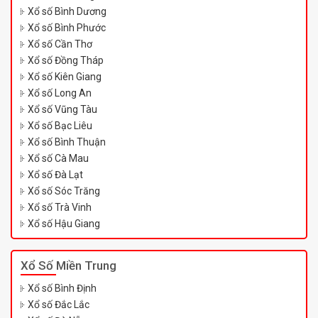
Xổ số Bình Dương
Xổ số Bình Phước
Xổ số Cần Thơ
Xổ số Đồng Tháp
Xổ số Kiên Giang
Xổ số Long An
Xổ số Vũng Tàu
Xổ số Bạc Liêu
Xổ số Bình Thuận
Xổ số Cà Mau
Xổ số Đà Lạt
Xổ số Sóc Trăng
Xổ số Trà Vinh
Xổ số Hậu Giang
Xổ Số Miền Trung
Xổ số Bình Định
Xổ số Đắc Lắc