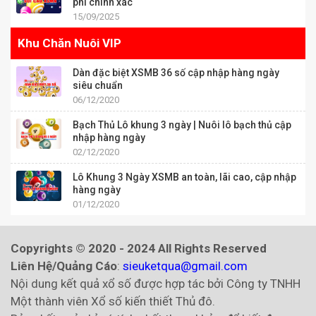
phí chính xác
15/09/2025
Khu Chăn Nuôi VIP
Dàn đặc biệt XSMB 36 số cập nhập hàng ngày
siêu chuẩn
06/12/2020
Bạch Thủ Lô khung 3 ngày | Nuôi lô bạch thủ cập
nhập hàng ngày
02/12/2020
Lô Khung 3 Ngày XSMB an toàn, lãi cao, cập nhập
hàng ngày
01/12/2020
Copyrights © 2020 - 2024 All Rights Reserved
Liên Hệ/Quảng Cáo
:
sieuketqua@gmail.com
Nội dung kết quả xổ số được hợp tác bởi Công ty TNHH
Một thành viên Xổ số kiến thiết Thủ đô.