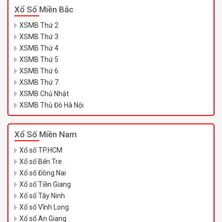
Xổ Số Miền Bắc
XSMB Thứ 2
XSMB Thứ 3
XSMB Thứ 4
XSMB Thứ 5
XSMB Thứ 6
XSMB Thứ 7
XSMB Chủ Nhật
XSMB Thủ Đô Hà Nội
Xổ Số Miền Nam
Xổ số TP.HCM
Xổ số Bến Tre
Xổ số Đồng Nai
Xổ số Tiền Giang
Xổ số Tây Ninh
Xổ số Vĩnh Long
Xổ số An Giang