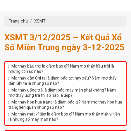
Trang chủ
XSMT
XSMT 3/12/2025 – Kết Quả Xổ
Số Miền Trung ngày 3-12-2025
Mơ thấy bầu trời là điềm báo gì? Nằm mơ thấy bầu trời là
những con số nào?
Mơ thấy đàn Ghi ta là điềm báo tốt hay xấu? Nằm mơ thấy
đàn Ghi ta là những số nào?
Mơ thấy uống trà là điềm báo may mắn phải không? Nằm
mơ thấy uống trà thì số nào là đẹp?
Mơ thấy hoa huệ trắng là điềm báo gì? Nằm mơ thấy hoa huệ
trắng liên quan những số nào?
Mơ thấy mất ví tiền là điềm báo gì? Nằm mơ thấy mất ví tiền
là những số may mắn nào?